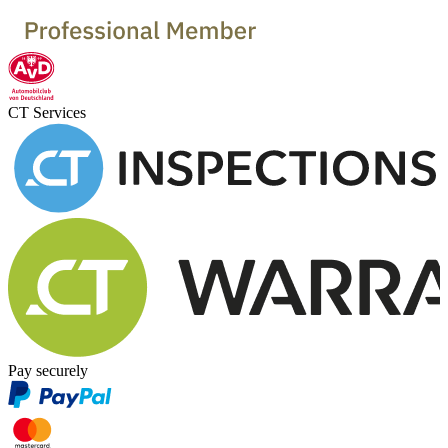
CT Services
Pay securely