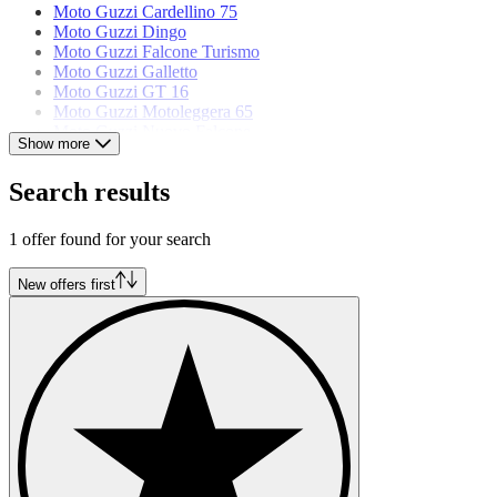
Moto Guzzi Cardellino 75
Moto Guzzi Dingo
Moto Guzzi Falcone Turismo
Moto Guzzi Galletto
Moto Guzzi GT 16
Moto Guzzi Motoleggera 65
Moto Guzzi Nuovo Falcone
Show more
Moto Guzzi Stornello 125
Moto Guzzi V 65 Lario
Search results
Moto Guzzi V7 Sport
1 offer found for your search
New offers first