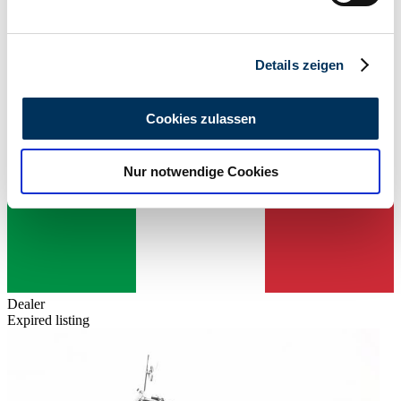
Erfahren Sie mehr darüber, wie Ihre persönlichen Daten
verarbeitet werden, und legen Sie Ihre Präferenzen im
Abschnitt Einzelheiten
fest.
Details zeigen
Wir verwenden Cookies, um Inhalte und Anzeigen zu
personalisieren, Funktionen für soziale Medien anbieten
Cookies zulassen
zu können und die Zugriffe auf unsere Website zu
analysieren. Außerdem geben wir Informationen zu Ihrer
Nur notwendige Cookies
Verwendung unserer Website an unsere Partner für
soziale Medien, Werbung und Analysen weiter. Unsere
Partner führen diese Informationen möglicherweise mit
weiteren Daten zusammen, die Sie ihnen bereitgestellt
haben oder die sie im Rahmen Ihrer Nutzung der Dienste
gesammelt haben.
Datenschutzerklärung
Dealer
Expired listing