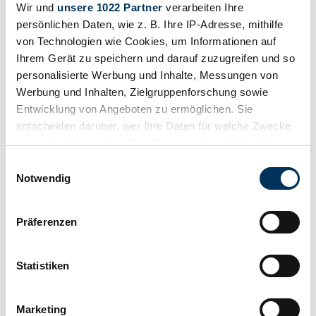
Type
Wir und
unsere 1022 Partner
verarbeiten Ihre
Touring Bike
persönlichen Daten, wie z. B. Ihre IP-Adresse, mithilfe
Mileage (read)
von Technologien wie Cookies, um Informationen auf
39,000 km
Power (kW/hp)
Ihrem Gerät zu speichern und darauf zuzugreifen und so
58 / 79
personalisierte Werbung und Inhalte, Messungen von
Werbung und Inhalten, Zielgruppenforschung sowie
Entwicklung von Angeboten zu ermöglichen. Sie
entscheiden darüber, wer Ihre Daten für welche Zwecke
nutzt. Sie können Ihre Einwilligung jederzeit über die
Cookie-Erklärung oder durch Klicken auf das Privacy
Einwilligungsauswahl
Trigger Symbol ändern oder widerrufen
Notwendig
Wenn Sie es erlauben, würden wir auch gerne:
Präferenzen
Informationen über Ihre geografische Lage
erfassen, welche bis auf einige Meter genau sein
können
Statistiken
Ihr Gerät durch aktives Scannen nach
bestimmten Merkmalen (Fingerprinting) identifizieren
Marketing
Dealer