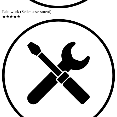
Paintwork (Seller assessment)
★
★
★
★
★