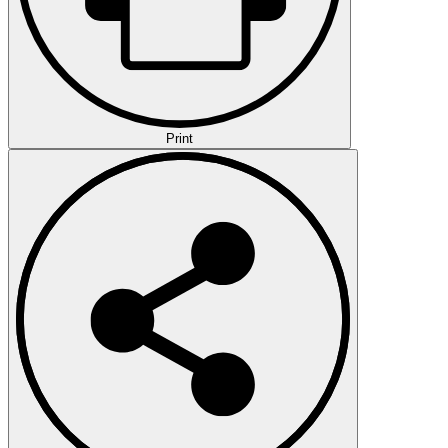
Print