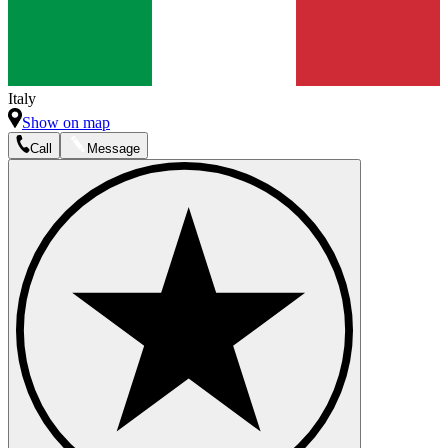
Italy
Show on map
Call
Message