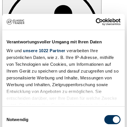
Verantwortungsvoller Umgang mit Ihren Daten
Wir und
unsere 1022 Partner
verarbeiten Ihre
persönlichen Daten, wie z. B. Ihre IP-Adresse, mithilfe
von Technologien wie Cookies, um Informationen auf
Ihrem Gerät zu speichern und darauf zuzugreifen und so
personalisierte Werbung und Inhalte, Messungen von
Share
Werbung und Inhalten, Zielgruppenforschung sowie
Message
Call
Entwicklung von Angeboten zu ermöglichen. Sie
entscheiden darüber, wer Ihre Daten für welche Zwecke
1964 | Piaggio Vespa 125
nutzt. Sie können Ihre Einwilligung jederzeit über die
VNB5
Cookie-Erklärung oder durch Klicken auf das Privacy
Einwilligungsauswahl
Trigger Symbol ändern oder widerrufen
Notwendig
Call
Message