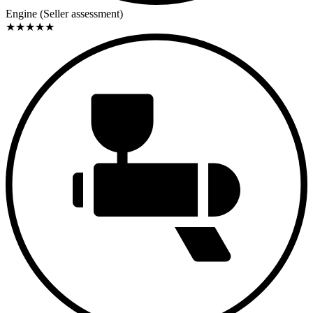
Engine (Seller assessment)
★
★
★
★
★