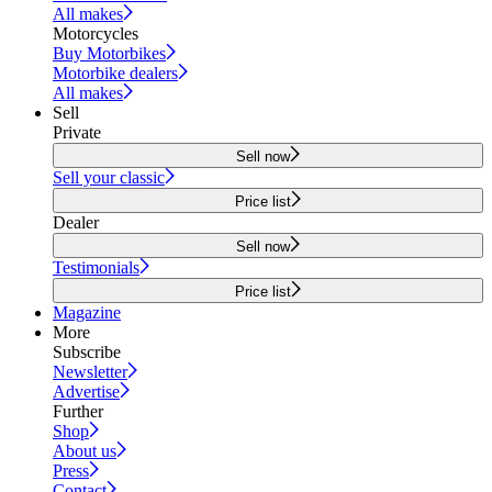
All makes
Motorcycles
Buy Motorbikes
Motorbike dealers
All makes
Sell
Private
Sell now
Sell your classic
Price list
Dealer
Sell now
Testimonials
Price list
Magazine
More
Subscribe
Newsletter
Advertise
Further
Shop
About us
Press
Contact