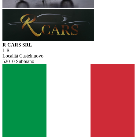
R CARS SRL
L R
Località Castelnuovo
52010 Subbiano