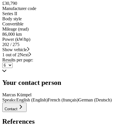
£30,790
Manufacturer code
Series II
Body style
Convertible
Mileage (read)
86,000 km
Power (kW/hp)
202 / 275
Show vehicle
1 out of 2
Next
Results per page:
Your contact person
Marcus Kümpel
Speaks:
English (English)
French (français)
German (Deutsch)
Contact
References