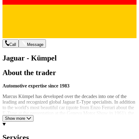
Call
Message
Jaguar - Kümpel
About the trader
Automotive expertise since 1983
Marcus Kümpel has developed over the decades into one of the
leading and recognized global Jaguar E-Type specialists. In addition
to the world's most beautiful car (quote from Enzo Ferrari about the
E-Type at the presentation at the Geneva Motor Show in 1961), the
Kümpel company also deals with all other Jaguar vintage cars and
Show more
several other English classics. With our expertise and passion, we
take care of repairs, maintenance, restoration, advice, and vehicle
brokerage.
Services