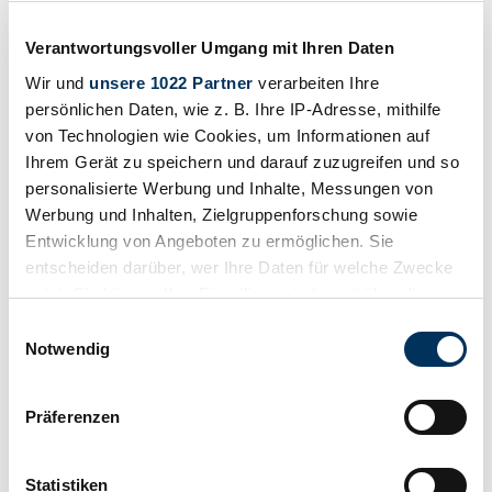
Conversation to S specification
Verantwortungsvoller Umgang mit Ihren Daten
£81,048
Wir und
unsere 1022 Partner
verarbeiten Ihre
Manufacturer code
persönlichen Daten, wie z. B. Ihre IP-Adresse, mithilfe
150
Body style
von Technologien wie Cookies, um Informationen auf
Coupe
Ihrem Gerät zu speichern und darauf zuzugreifen und so
Mileage (read)
personalisierte Werbung und Inhalte, Messungen von
3,900 km
Power (kW/hp)
Werbung und Inhalten, Zielgruppenforschung sowie
184 / 250
Entwicklung von Angeboten zu ermöglichen. Sie
Show vehicle
entscheiden darüber, wer Ihre Daten für welche Zwecke
Vehicle ad
nutzt. Sie können Ihre Einwilligung jederzeit über die
Cookie-Erklärung oder durch Klicken auf das Privacy
Einwilligungsauswahl
Trigger Symbol ändern oder widerrufen
Notwendig
Wenn Sie es erlauben, würden wir auch gerne:
Präferenzen
Informationen über Ihre geografische Lage
erfassen, welche bis auf einige Meter genau sein
können
Statistiken