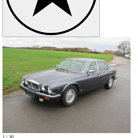
1
/
30