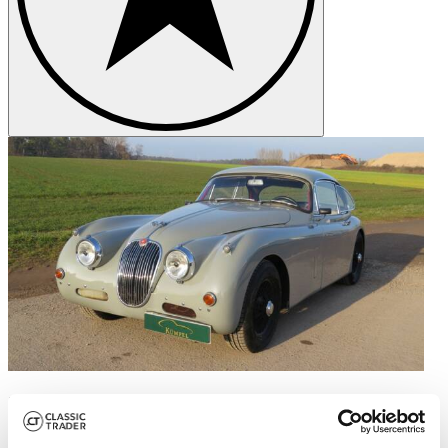
1
/
50
1959 | Jaguar XK 150 3.4 S FHC