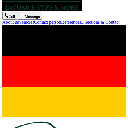
Call
Message
About us
Vehicles
Contact person
References
Directions & Contact