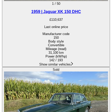
1
/
50
1959 | Jaguar XK 150 DHC
£110,637
Last online price
Manufacturer code
150
Body style
Convertible
Mileage (read)
31,100 km
Power (kW/hp)
142 / 193
Show similar vehicles
Sold