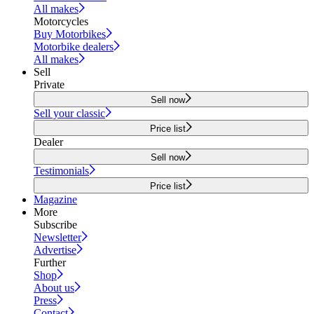
All makes
Motorcycles
Buy Motorbikes
Motorbike dealers
All makes
Sell
Private
Sell now
Sell your classic
Price list
Dealer
Sell now
Testimonials
Price list
Magazine
More
Subscribe
Newsletter
Advertise
Further
Shop
About us
Press
Contact