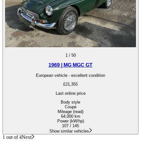
1
/
50
1969 | MG MGC GT
European vehicle - excellent condition
£21,355
Last online price
Body style
Coupe
Mileage (read)
64,000 km
Power (kW/hp)
107 / 145
Show similar vehicles
1 out of 4
Next