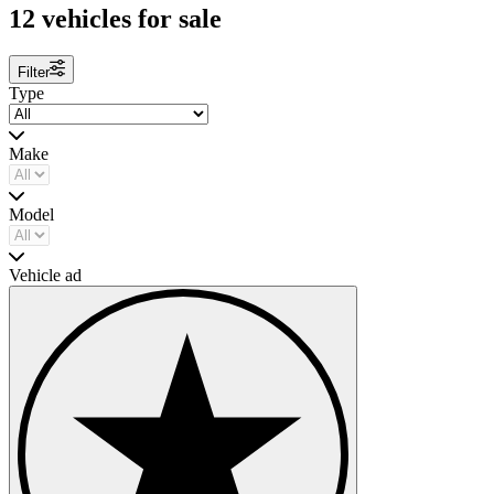
12 vehicles for sale
Filter
Type
Make
Model
Vehicle ad