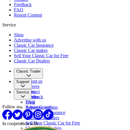
Feedback
FAQ
Report Content
Service
Shop
Advertise with us
Classic Car Insurance
Classic Car makes
Sell Your Classic Car for Free
Classic Car Dealers
Classic Trader
About us
Support
Careers
Press
Contact
Service
Partner
Feedback
FAQ
Shop
Follow us
Report Content
Advertise with us
Classic Car Insurance
Classic Car makes
Sell Your Classic Car for Free
In cooperation with
Classic Car Dealers