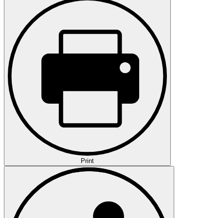
Print