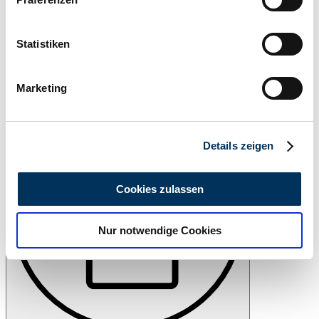
Informationen über Ihre geografische Lage
erfassen, welche bis auf einige Meter genau sein
können
Statistiken
Ihr Gerät durch aktives Scannen nach
bestimmten Merkmalen (Fingerprinting) identifizieren
Marketing
Watch
Erfahren Sie mehr darüber, wie Ihre persönlichen Daten
verarbeitet werden, und legen Sie Ihre Präferenzen im
Abschnitt Einzelheiten
fest.
Details zeigen
Wir verwenden Cookies, um Inhalte und Anzeigen zu
personalisieren, Funktionen für soziale Medien anbieten
Cookies zulassen
zu können und die Zugriffe auf unsere Website zu
analysieren. Außerdem geben wir Informationen zu Ihrer
Nur notwendige Cookies
Verwendung unserer Website an unsere Partner für
soziale Medien, Werbung und Analysen weiter. Unsere
Partner führen diese Informationen möglicherweise mit
weiteren Daten zusammen, die Sie ihnen bereitgestellt
haben oder die sie im Rahmen Ihrer Nutzung der Dienste
gesammelt haben.
Datenschutzerklärung