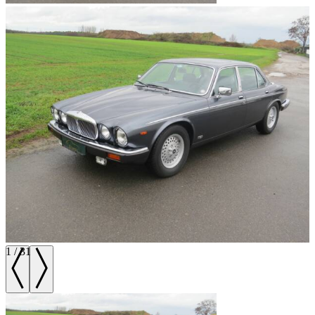
1
/
31