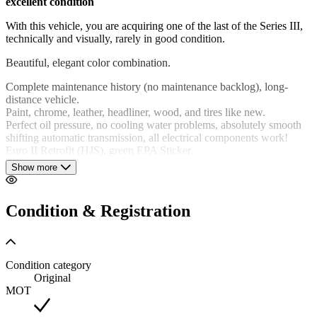
excellent condition
With this vehicle, you are acquiring one of the last of the Series III,
technically and visually, rarely in good condition.
Beautiful, elegant color combination.
Complete maintenance history (no maintenance backlog), long-
distance vehicle.
Paint, chrome, leather, headliner, wood, and tires like new.
Perfect oil pressure, no cooling water problems, absolutely smooth
shifting automatic transmission, all electrical components work!
Euro II Retrofit (HJS), green EPA Sticker.
Air conditioning, electric sunroof, electric windows, electric exterior
Show more
mirrors, power steering, cruise control, rear headrests, headlight
wiper system, central locking system, anti-lock braking system, fog
lights, Blaupunkt Bremen DAB radio, Pepperpot aluminum rims,
Condition & Registration
etc.
German vehicle, 3rd owner - The current owner bought the car 12
years ago and has used it regularly on long journeys.
Condition category
Heritage Certificate
Original
Condition: 1
MOT
Warranty: ask us about options and durations.