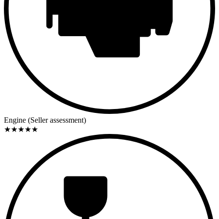
Engine (Seller assessment)
★
★
★
★
★