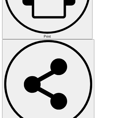
Print