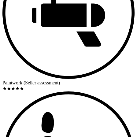
Paintwork (Seller assessment)
★
★
★
★
★