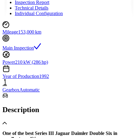
Inspection Report
Technical Details
Individual Configuration
Mileage
153,000 km
Main Inspection
Power
210 kW (286 hp)
Year of Production
1992
Gearbox
Automatic
Description
One of the best Series III Jaguar Daimler Double Six in