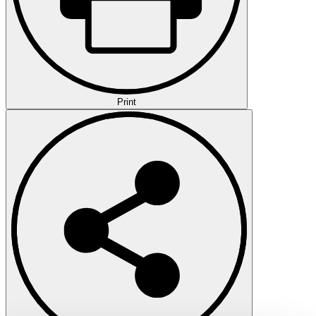
Print