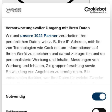
Share
All services for this vehicle
Message
Call
Verantwortungsvoller Umgang mit Ihren Daten
1992 | Daimler Double Six
Wir und
unsere 1022 Partner
verarbeiten Ihre
persönlichen Daten, wie z. B. Ihre IP-Adresse, mithilfe
German vehicle - 3rd owner
von Technologien wie Cookies, um Informationen auf
Call
Message
Ihrem Gerät zu speichern und darauf zuzugreifen und so
personalisierte Werbung und Inhalte, Messungen von
Werbung und Inhalten, Zielgruppenforschung sowie
Entwicklung von Angeboten zu ermöglichen. Sie
entscheiden darüber, wer Ihre Daten für welche Zwecke
nutzt. Sie können Ihre Einwilligung jederzeit über die
Cookie-Erklärung oder durch Klicken auf das Privacy
Einwilligungsauswahl
Trigger Symbol ändern oder widerrufen
Notwendig
Wenn Sie es erlauben, würden wir auch gerne:
Präferenzen