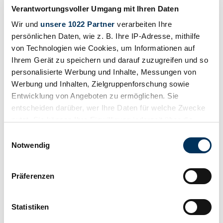
Verantwortungsvoller Umgang mit Ihren Daten
Wir und
unsere 1022 Partner
verarbeiten Ihre
persönlichen Daten, wie z. B. Ihre IP-Adresse, mithilfe
von Technologien wie Cookies, um Informationen auf
1
/
50
1924 | Paige-Detroit Model 6-70
Ihrem Gerät zu speichern und darauf zuzugreifen und so
personalisierte Werbung und Inhalte, Messungen von
Paige Detroit 670
Werbung und Inhalten, Zielgruppenforschung sowie
Entwicklung von Angeboten zu ermöglichen. Sie
£31,625
entscheiden darüber, wer Ihre Daten für welche Zwecke
nutzt. Sie können Ihre Einwilligung jederzeit über die
Cookie-Erklärung oder durch Klicken auf das Privacy
Einwilligungsauswahl
Trigger Symbol ändern oder widerrufen
Notwendig
Wenn Sie es erlauben, würden wir auch gerne:
Präferenzen
Informationen über Ihre geografische Lage
erfassen, welche bis auf einige Meter genau sein
können
Statistiken
Ihr Gerät durch aktives Scannen nach