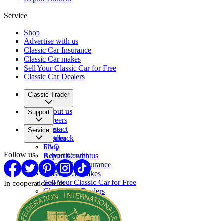
Service
Shop
Advertise with us
Classic Car Insurance
Classic Car makes
Sell Your Classic Car for Free
Classic Car Dealers
Classic Trader
About us
Support
Careers
Press
Contact
Service
Partner
Feedback
FAQ
Shop
Follow us
Report Content
Advertise with us
Classic Car Insurance
Classic Car makes
Sell Your Classic Car for Free
In cooperation with
Classic Car Dealers