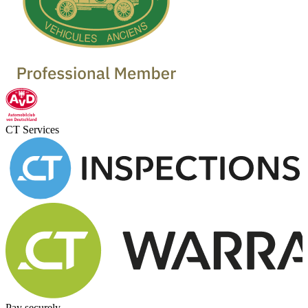
CT Services
Pay securely