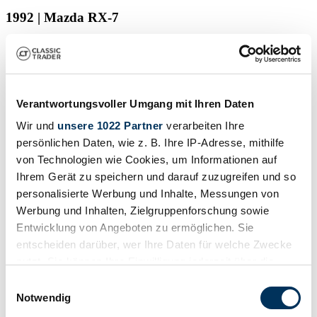
1992 | Mazda RX-7
£81,477
2 months ago
Verantwortungsvoller Umgang mit Ihren Daten
Wir und
unsere 1022 Partner
verarbeiten Ihre
persönlichen Daten, wie z. B. Ihre IP-Adresse, mithilfe
von Technologien wie Cookies, um Informationen auf
Ihrem Gerät zu speichern und darauf zuzugreifen und so
personalisierte Werbung und Inhalte, Messungen von
Werbung und Inhalten, Zielgruppenforschung sowie
Entwicklung von Angeboten zu ermöglichen. Sie
entscheiden darüber, wer Ihre Daten für welche Zwecke
nutzt. Sie können Ihre Einwilligung jederzeit über die
Cookie-Erklärung oder durch Klicken auf das Privacy
Einwilligungsauswahl
Dealer
Trigger Symbol ändern oder widerrufen
Notwendig
Manufacturer code
FD