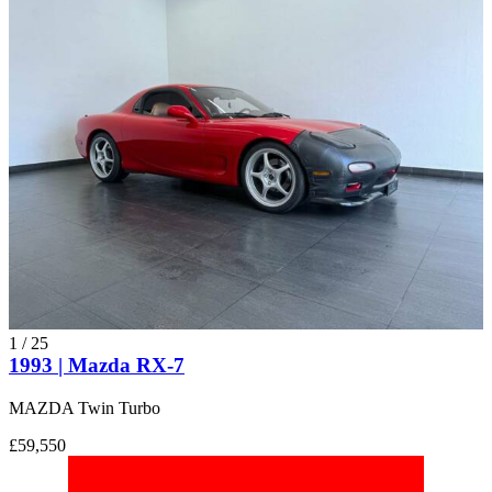
1
/
25
1993 | Mazda RX-7
MAZDA Twin Turbo
£59,550