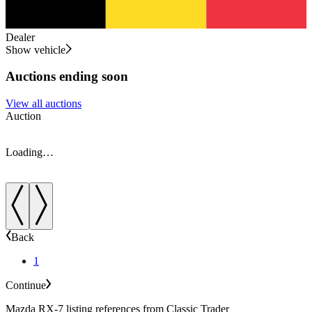
Dealer
Show vehicle
Auctions ending soon
View all auctions
Auction
A
Loading…
Back
1
Continue
Mazda RX-7 listing references from Classic Trader