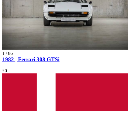
1
/
86
1982 | Ferrari 308 GTSi
£0