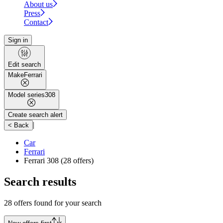
About us
Press
Contact
Sign in
Edit search
Make
Ferrari
Model series
308
Create search alert
|
< Back
Car
Ferrari
Ferrari 308
(28 offers)
Search results
28 offers found for your search