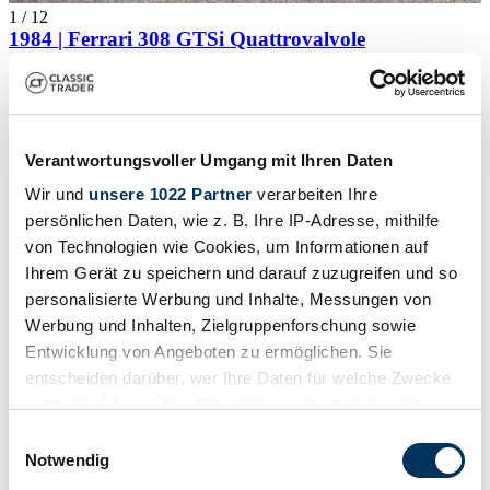
1
/
12
1984 | Ferrari 308 GTSi Quattrovalvole
Parfait état. Véhicule vétéran 2024.
£100,841
Verantwortungsvoller Umgang mit Ihren Daten
Wir und
unsere 1022 Partner
verarbeiten Ihre
persönlichen Daten, wie z. B. Ihre IP-Adresse, mithilfe
von Technologien wie Cookies, um Informationen auf
Ihrem Gerät zu speichern und darauf zuzugreifen und so
personalisierte Werbung und Inhalte, Messungen von
Werbung und Inhalten, Zielgruppenforschung sowie
Entwicklung von Angeboten zu ermöglichen. Sie
entscheiden darüber, wer Ihre Daten für welche Zwecke
nutzt. Sie können Ihre Einwilligung jederzeit über die
Cookie-Erklärung oder durch Klicken auf das Privacy
Einwilligungsauswahl
Trigger Symbol ändern oder widerrufen
Notwendig