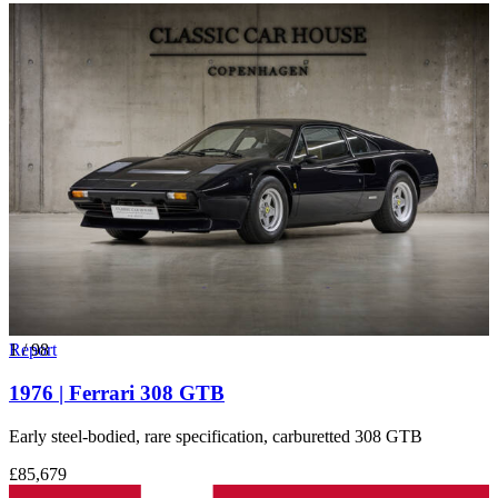
1
Report
/
98
1976 | Ferrari 308 GTB
Early steel-bodied, rare specification, carburetted 308 GTB
£85,679