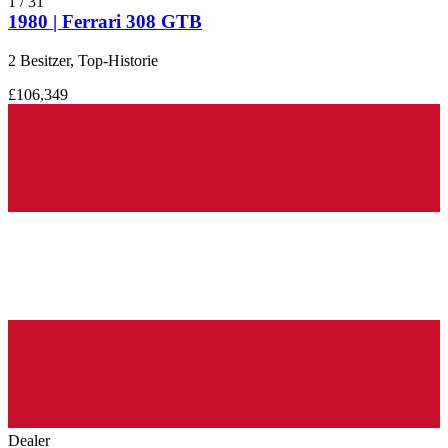
1
/
31
1980 | Ferrari 308 GTB
2 Besitzer, Top-Historie
£106,349
Dealer