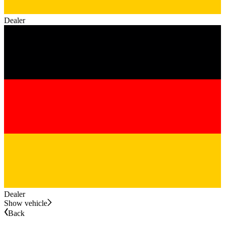
Dealer
Dealer
Show vehicle
Back