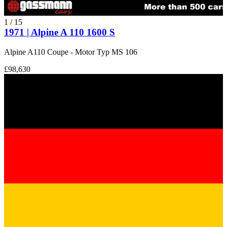
1
/
15
1971 | Alpine A 110 1600 S
Alpine A110 Coupe - Motor Typ MS 106
£98,630