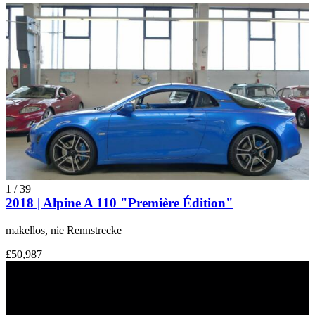
1
/
39
2018 | Alpine A 110 "Première Édition"
makellos, nie Rennstrecke
£50,987