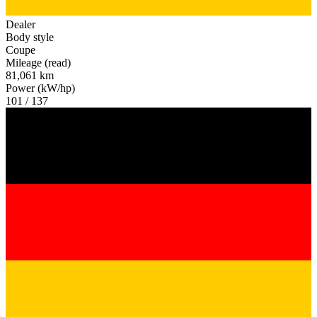
Dealer
Body style
Coupe
Mileage (read)
81,061 km
Power (kW/hp)
101 / 137