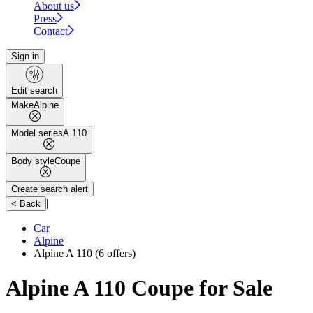
About us
Press
Contact
Sign in
Edit search
Make
Alpine
Model series
A 110
Body style
Coupe
Create search alert
|
< Back
Car
Alpine
Alpine A 110
(6 offers)
Alpine A 110 Coupe for Sale