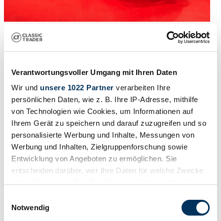
1
/
13
1976 | Alpine A 110 1300
£65,181
Verantwortungsvoller Umgang mit Ihren Daten
Wir und
unsere 1022 Partner
verarbeiten Ihre
persönlichen Daten, wie z. B. Ihre IP-Adresse, mithilfe
von Technologien wie Cookies, um Informationen auf
Ihrem Gerät zu speichern und darauf zuzugreifen und so
personalisierte Werbung und Inhalte, Messungen von
Werbung und Inhalten, Zielgruppenforschung sowie
Entwicklung von Angeboten zu ermöglichen. Sie
entscheiden darüber, wer Ihre Daten für welche Zwecke
nutzt. Sie können Ihre Einwilligung jederzeit über die
Cookie-Erklärung oder durch Klicken auf das Privacy
Einwilligungsauswahl
Trigger Symbol ändern oder widerrufen
Notwendig