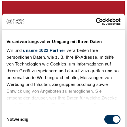
Verantwortungsvoller Umgang mit Ihren Daten
Wir und
unsere 1022 Partner
verarbeiten Ihre
persönlichen Daten, wie z. B. Ihre IP-Adresse, mithilfe
von Technologien wie Cookies, um Informationen auf
Ihrem Gerät zu speichern und darauf zuzugreifen und so
personalisierte Werbung und Inhalte, Messungen von
Werbung und Inhalten, Zielgruppenforschung sowie
Entwicklung von Angeboten zu ermöglichen. Sie
Dealer
entscheiden darüber, wer Ihre Daten für welche Zwecke
Expired listing
nutzt. Sie können Ihre Einwilligung jederzeit über die
Cookie-Erklärung oder durch Klicken auf das Privacy
Einwilligungsauswahl
Trigger Symbol ändern oder widerrufen
Notwendig