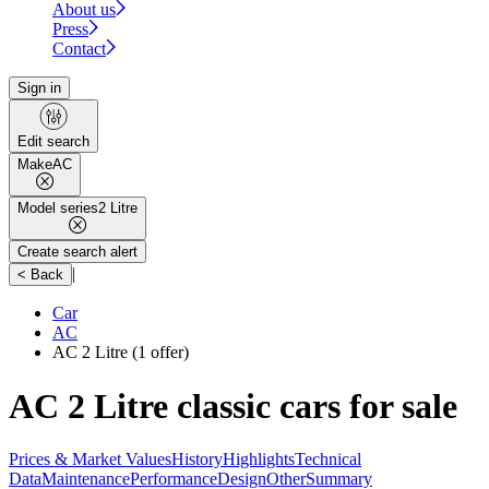
About us
Press
Contact
Sign in
Edit search
Make
AC
Model series
2 Litre
Create search alert
|
< Back
Car
AC
AC 2 Litre
(1 offer)
AC 2 Litre classic cars for sale
Prices & Market Values
History
Highlights
Technical
Data
Maintenance
Performance
Design
Other
Summary