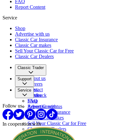
FAQ
Report Content
Service
Shop
Advertise with us
Classic Car Insurance
Classic Car makes
Sell Your Classic Car for Free
Classic Car Dealers
Classic Trader
About us
Support
Careers
Press
Contact
Service
Partner
Feedback
FAQ
Shop
Follow us
Report Content
Advertise with us
Classic Car Insurance
Classic Car makes
Sell Your Classic Car for Free
In cooperation with
Classic Car Dealers