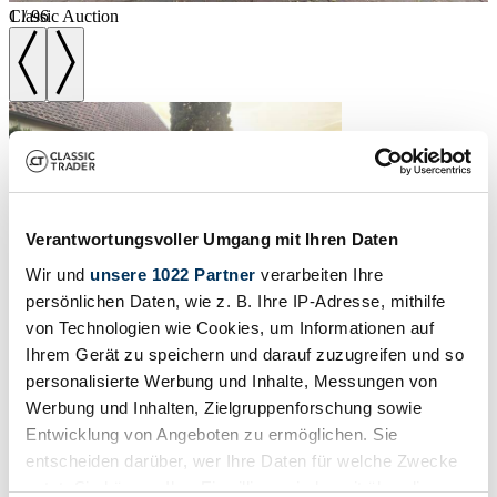
1
Classic Auction
/
96
Verantwortungsvoller Umgang mit Ihren Daten
Wir und
unsere 1022 Partner
verarbeiten Ihre
persönlichen Daten, wie z. B. Ihre IP-Adresse, mithilfe
von Technologien wie Cookies, um Informationen auf
Ihrem Gerät zu speichern und darauf zuzugreifen und so
personalisierte Werbung und Inhalte, Messungen von
Werbung und Inhalten, Zielgruppenforschung sowie
Entwicklung von Angeboten zu ermöglichen. Sie
entscheiden darüber, wer Ihre Daten für welche Zwecke
1966 | Volvo P 123 GT
nutzt. Sie können Ihre Einwilligung jederzeit über die