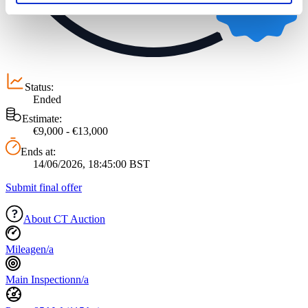
soziale Medien, Werbung und Analysen weiter. Unsere
Partner führen diese Informationen möglicherweise mit
weiteren Daten zusammen, die Sie ihnen bereitgestellt
haben oder die sie im Rahmen Ihrer Nutzung der Dienste
gesammelt haben.
Datenschutzerklärung
Status:
Ended
Estimate:
€9,000 - €13,000
Ends at:
14/06/2026, 18:45:00 BST
Submit final offer
About CT Auction
Mileage
n/a
Main Inspection
n/a