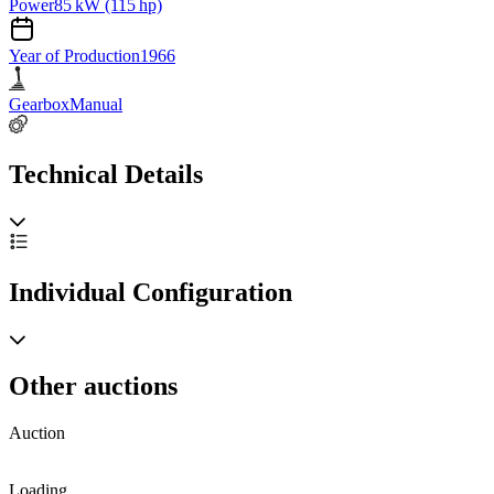
Power
85 kW (115 hp)
Year of Production
1966
Gearbox
Manual
Technical Details
Individual Configuration
Other auctions
Auction
A
Loading…