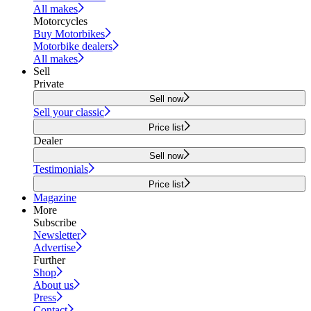
All makes
Motorcycles
Buy Motorbikes
Motorbike dealers
All makes
Sell
Private
Sell now
Sell your classic
Price list
Dealer
Sell now
Testimonials
Price list
Magazine
More
Subscribe
Newsletter
Advertise
Further
Shop
About us
Press
Contact