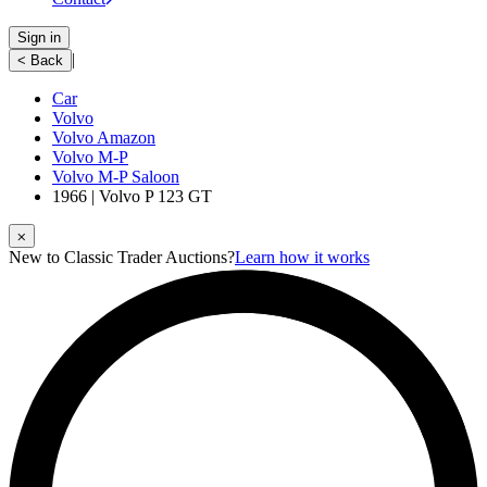
Sign in
|
< Back
Car
Volvo
Volvo Amazon
Volvo M-P
Volvo M-P Saloon
1966 | Volvo P 123 GT
⨉
New to Classic Trader Auctions?
Learn how it works