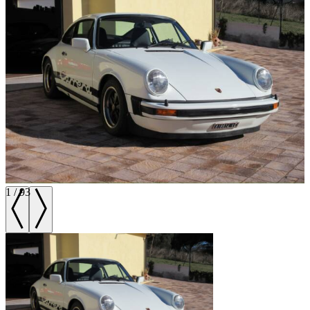
1
/
93