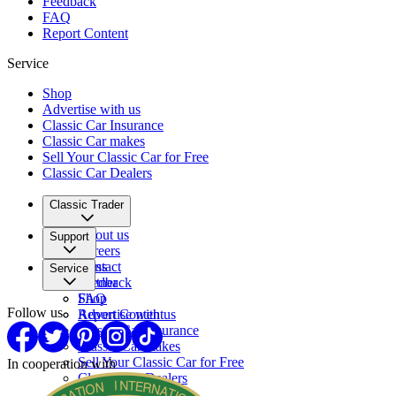
Feedback
FAQ
Report Content
Service
Shop
Advertise with us
Classic Car Insurance
Classic Car makes
Sell Your Classic Car for Free
Classic Car Dealers
Classic Trader
About us
Support
Careers
Press
Contact
Service
Partner
Feedback
FAQ
Shop
Follow us
Report Content
Advertise with us
Classic Car Insurance
Classic Car makes
Sell Your Classic Car for Free
In cooperation with
Classic Car Dealers