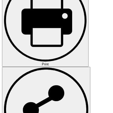
Print