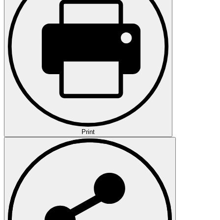
Print