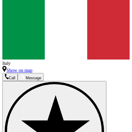
Italy
Show on map
Call
Message