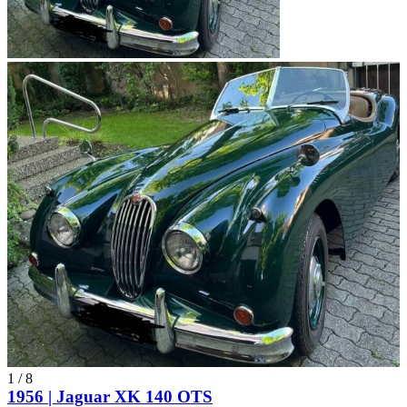
1
/
8
1956 | Jaguar XK 140 OTS