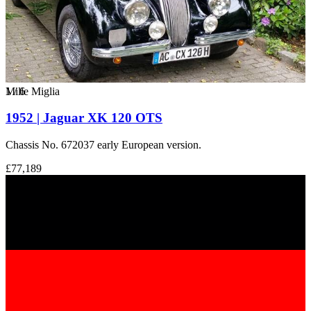
1
Mille Miglia
/
6
1952 | Jaguar XK 120 OTS
Chassis No. 672037 early European version.
£77,189