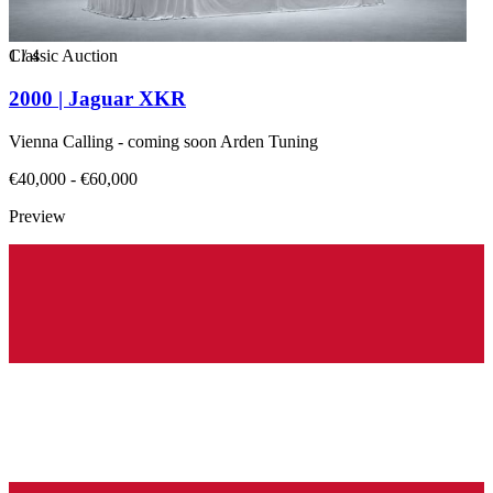
1
Classic Auction
/
4
2000 | Jaguar XKR
Vienna Calling - coming soon Arden Tuning
€40,000 - €60,000
Preview