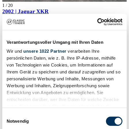
1
/
20
2002 | Jaguar XKR
Cabriolet *Deutsch*Nothelle Radsatz*Sehr Gepflegt
£12,865
Verantwortungsvoller Umgang mit Ihren Daten
Wir und
unsere 1022 Partner
verarbeiten Ihre
persönlichen Daten, wie z. B. Ihre IP-Adresse, mithilfe
von Technologien wie Cookies, um Informationen auf
Ihrem Gerät zu speichern und darauf zuzugreifen und so
personalisierte Werbung und Inhalte, Messungen von
Werbung und Inhalten, Zielgruppenforschung sowie
Entwicklung von Angeboten zu ermöglichen. Sie
entscheiden darüber, wer Ihre Daten für welche Zwecke
nutzt. Sie können Ihre Einwilligung jederzeit über die
Cookie-Erklärung oder durch Klicken auf das Privacy
Einwilligungsauswahl
Trigger Symbol ändern oder widerrufen
Notwendig