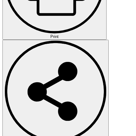
Print