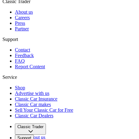
Classic Trader
Der Dino hat jetzt Deutschen Papiere (österreichische Papiere liegen
auch vor)
About us
Careers
Press
Partner
95% der Teile sind original Teile new old stock.
Support
Contact
Das Fahrzeug wurde komplett neu aufgebaut ohne Kosten zu
Feedback
scheuen.
FAQ
Report Content
Service
Die originale Dino Leder Mappe liegt ebenso vor, wie das
Bordwerkzeug.
Shop
Advertise with us
Classic Car Insurance
Classic Car makes
Im April 2024 wurde der Zahnriemen erneuert.
Sell Your Classic Car for Free
Classic Car Dealers
Classic Trader
---
About us
Support