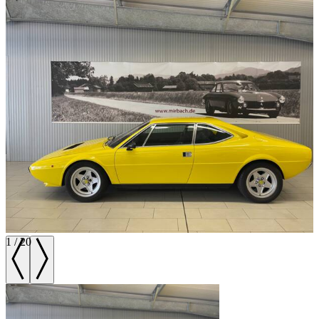
1
/
20