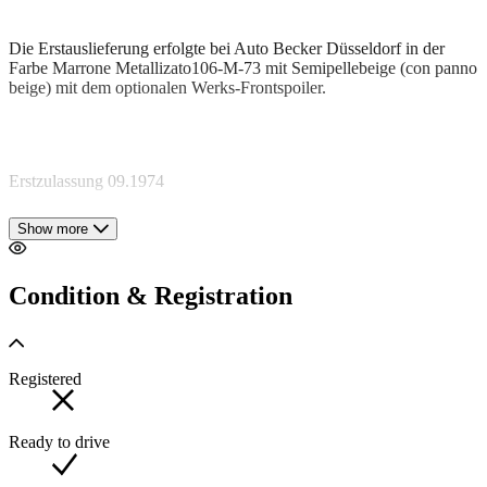
Die Erstauslieferung erfolgte bei Auto Becker Düsseldorf in der
Farbe Marrone Metallizato106-M-73 mit Semipellebeige (con panno
beige) mit dem optionalen Werks-Frontspoiler.
Erstzulassung 09.1974
Show more
3 Besitzer bis 08.1998, danach wurde der Wagen stillgelegt.
Condition & Registration
Im Jahr 1999 wurde der Dino im Zustand 4+ verkauft und
im Jahr 2000 Beginn der Vollrestauration (Nut and Bolt):
Registered
Karosserie komplett zerlegt bis auf den Rahmen und die blanke
Ready to drive
Karosserie - entlackt und gestrahlt nur von innen.