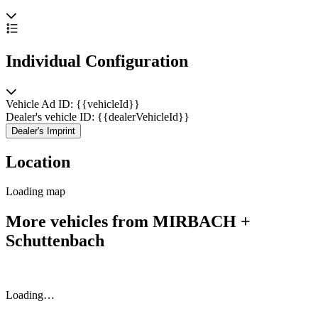
Wasserkühler neu, original Neuteil.
beide Lüftermotoren erneuert, Neuteil von Lucas.
Individual Configuration
Zündung - auf Transisterzündung umgerüstet, auf 1 Verteiler
Version Stand 1978 (alles mit original Neuteilen)
Vehicle Ad ID: {{vehicleId}}
Klimaanlage komplett erneuert, auch alle Schläuche und
Dealer's vehicle ID: {{dealerVehicleId}}
Kompressor neu.
Dealer's Imprint
Fensterhebermotoren erneuert.
Location
Loading map
Alle Radlager erneuert.
More vehicles from MIRBACH +
Auspuff Krümmer vorne hinten erneuert, Edelstahl original Teile.
Schuttenbach
Ansa Sportpuffanlage montiert.
Kabelbaum komplett überarbeitet inkl. neuer Sicherungsleisten.
Loading…