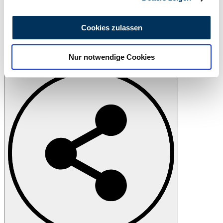
Wir verwenden Cookies, um Inhalte und Anzeigen zu
personalisieren, Funktionen für soziale Medien anbieten
Cookies zulassen
zu können und die Zugriffe auf unsere Website zu
analysieren. Außerdem geben wir Informationen zu Ihrer
Nur notwendige Cookies
Verwendung unserer Website an unsere Partner für
Print
soziale Medien, Werbung und Analysen weiter. Unsere
Partner führen diese Informationen möglicherweise mit
weiteren Daten zusammen, die Sie ihnen bereitgestellt
haben oder die sie im Rahmen Ihrer Nutzung der Dienste
gesammelt haben.
Datenschutzerklärung