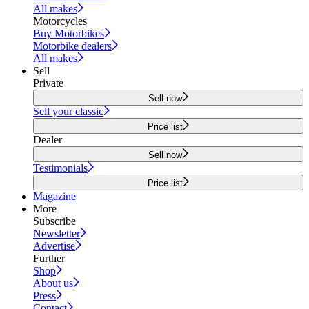
All makes
Motorcycles
Buy Motorbikes
Motorbike dealers
All makes
Sell
Private
Sell now
Sell your classic
Price list
Dealer
Sell now
Testimonials
Price list
Magazine
More
Subscribe
Newsletter
Advertise
Further
Shop
About us
Press
Contact