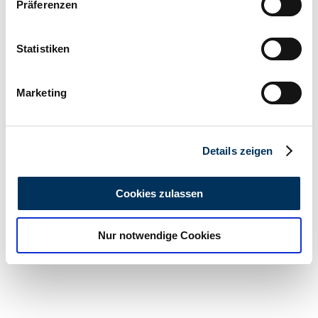
Präferenzen
Informationen über Ihre geografische Lage
erfassen, welche bis auf einige Meter genau sein
können
Statistiken
Ihr Gerät durch aktives Scannen nach
bestimmten Merkmalen (Fingerprinting) identifizieren
Marketing
Erfahren Sie mehr darüber, wie Ihre persönlichen Daten
verarbeitet werden, und legen Sie Ihre Präferenzen im
Abschnitt Einzelheiten
fest.
Details zeigen
Wir verwenden Cookies, um Inhalte und Anzeigen zu
personalisieren, Funktionen für soziale Medien anbieten
Cookies zulassen
zu können und die Zugriffe auf unsere Website zu
analysieren. Außerdem geben wir Informationen zu Ihrer
Nur notwendige Cookies
Verwendung unserer Website an unsere Partner für
soziale Medien, Werbung und Analysen weiter. Unsere
Partner führen diese Informationen möglicherweise mit
weiteren Daten zusammen, die Sie ihnen bereitgestellt
haben oder die sie im Rahmen Ihrer Nutzung der Dienste