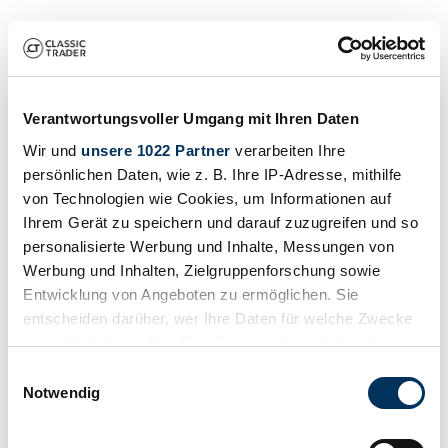
Verantwortungsvoller Umgang mit Ihren Daten
Wir und
unsere 1022 Partner
verarbeiten Ihre
persönlichen Daten, wie z. B. Ihre IP-Adresse, mithilfe
von Technologien wie Cookies, um Informationen auf
Ihrem Gerät zu speichern und darauf zuzugreifen und so
personalisierte Werbung und Inhalte, Messungen von
Werbung und Inhalten, Zielgruppenforschung sowie
Entwicklung von Angeboten zu ermöglichen. Sie
entscheiden darüber, wer Ihre Daten für welche Zwecke
nutzt. Sie können Ihre Einwilligung jederzeit über die
Cookie-Erklärung oder durch Klicken auf das Privacy
Einwilligungsauswahl
Trigger Symbol ändern oder widerrufen
Notwendig
Wenn Sie es erlauben, würden wir auch gerne: