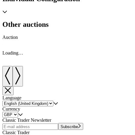
Other auctions
Auction
A
Loading…
Language
Currency
Classic Trader Newsletter
Subscribe
Classic Trader