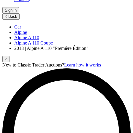
Sign in
|
< Back
Car
Alpine
Alpine A 110
Alpine A 110 Coupe
2018 | Alpine A 110 "Première Édition"
⨉
New to Classic Trader Auctions?
Learn how it works