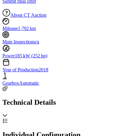
Submit final offer
About CT Auction
Mileage
1,792 km
Main Inspection
n/a
Power
185 kW (252 hp)
Year of Production
2018
Gearbox
Automatic
Technical Details
Individual Configuration