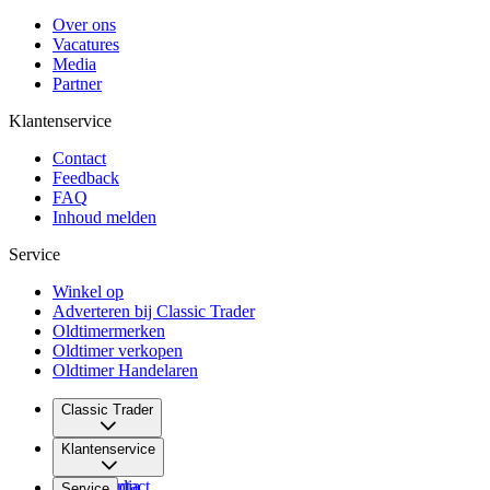
Over ons
Vacatures
Media
Partner
Klantenservice
Contact
Feedback
FAQ
Inhoud melden
Service
Winkel op
Adverteren bij Classic Trader
Oldtimermerken
Oldtimer verkopen
Oldtimer Handelaren
Classic Trader
Over ons
Klantenservice
Vacatures
Media
Contact
Service