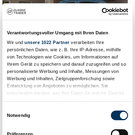
Verantwortungsvoller Umgang mit Ihren Daten
Wir und
unsere 1022 Partner
verarbeiten Ihre
persönlichen Daten, wie z. B. Ihre IP-Adresse, mithilfe
von Technologien wie Cookies, um Informationen auf
Ihrem Gerät zu speichern und darauf zuzugreifen und so
personalisierte Werbung und Inhalte, Messungen von
Werbung und Inhalten, Zielgruppenforschung sowie
1950 | Sunbeam Alpine Talbot
Entwicklung von Angeboten zu ermöglichen. Sie
SUNBEAM TALBOT 90 1950 Manual Petrol
entscheiden darüber, wer Ihre Daten für welche Zwecke
nutzt. Sie können Ihre Einwilligung jederzeit über die
€ 6.417
6 jaar geleden
Cookie-Erklärung oder durch Klicken auf das Privacy
Einwilligungsauswahl
Trigger Symbol ändern oder widerrufen
Notwendig
Wenn Sie es erlauben, würden wir auch gerne:
Präferenzen