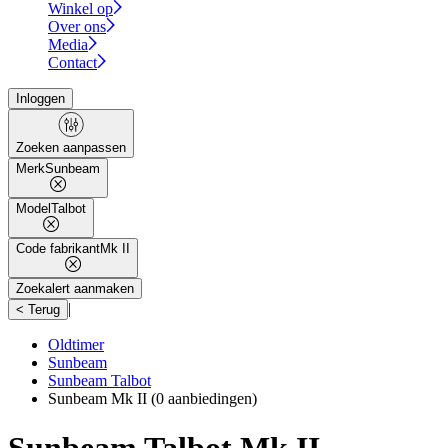
Winkel op
Over ons
Media
Contact
Inloggen
Zoeken aanpassen
Merk
Sunbeam
Model
Talbot
Code fabrikant
Mk II
Zoekalert aanmaken
|
< Terug
Oldtimer
Sunbeam
Sunbeam Talbot
Sunbeam Mk II
(0 aanbiedingen)
Sunbeam Talbot Mk II