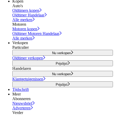
Kopen
Auto's
Oldtimers kopen
Oldtimer Handelaar
Alle merken
Motoren
Motoren kopen
Oldtimer Motoren Handelaar
Alle merken
Verkopen
Particulier
Nu verkopen
Oldtimer verkopen
Prijslijst
Handelaren
Nu verkopen
Klantgetuigenissen
Prijslijst
Tijdschrift
Meer
Abonneren
Nieuwsbrief
Adverteren
Verder