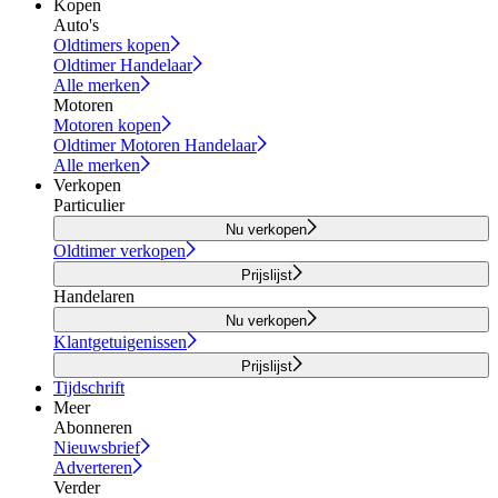
Kopen
Auto's
Oldtimers kopen
Oldtimer Handelaar
Alle merken
Motoren
Motoren kopen
Oldtimer Motoren Handelaar
Alle merken
Verkopen
Particulier
Nu verkopen
Oldtimer verkopen
Prijslijst
Handelaren
Nu verkopen
Klantgetuigenissen
Prijslijst
Tijdschrift
Meer
Abonneren
Nieuwsbrief
Adverteren
Verder