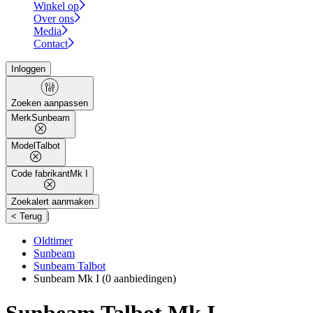
Winkel op
Over ons
Media
Contact
Inloggen
Zoeken aanpassen
Merk
Sunbeam
Model
Talbot
Code fabrikant
Mk I
Zoekalert aanmaken
|
< Terug
Oldtimer
Sunbeam
Sunbeam Talbot
Sunbeam Mk I
(0 aanbiedingen)
Sunbeam Talbot Mk I