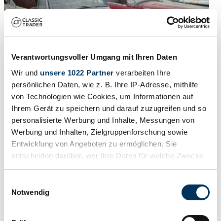
Verantwortungsvoller Umgang mit Ihren Daten
Wir und
unsere 1022 Partner
verarbeiten Ihre
persönlichen Daten, wie z. B. Ihre IP-Adresse, mithilfe
von Technologien wie Cookies, um Informationen auf
Ihrem Gerät zu speichern und darauf zuzugreifen und so
personalisierte Werbung und Inhalte, Messungen von
Werbung und Inhalten, Zielgruppenforschung sowie
1948 | Sunbeam Alpine Talbot
Entwicklung von Angeboten zu ermöglichen. Sie
Sunbeam-Talbot Cabrio
entscheiden darüber, wer Ihre Daten für welche Zwecke
nutzt. Sie können Ihre Einwilligung jederzeit über die
€ 6.750
9 jaar geleden
Cookie-Erklärung oder durch Klicken auf das Privacy
Einwilligungsauswahl
Trigger Symbol ändern oder widerrufen
Notwendig
Wenn Sie es erlauben, würden wir auch gerne: