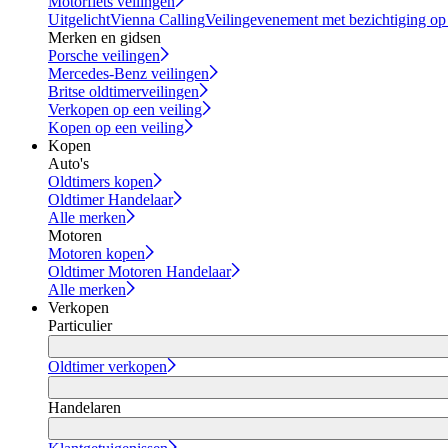
Motorfiets veilingen
Uitgelicht
Vienna Calling
Veilingevenement met bezichtiging op
Merken en gidsen
Porsche veilingen
Mercedes-Benz veilingen
Britse oldtimerveilingen
Verkopen op een veiling
Kopen op een veiling
Kopen
Auto's
Oldtimers kopen
Oldtimer Handelaar
Alle merken
Motoren
Motoren kopen
Oldtimer Motoren Handelaar
Alle merken
Verkopen
Particulier
Oldtimer verkopen
Handelaren