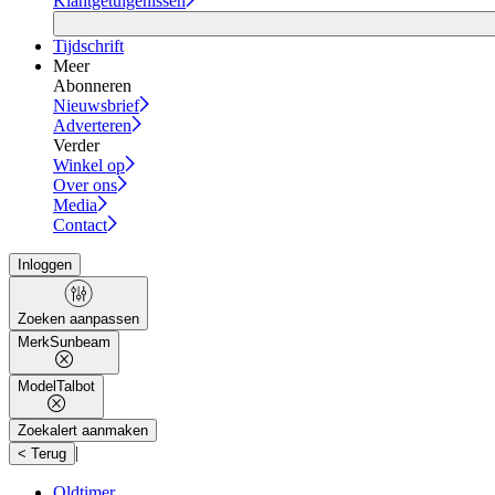
Klantgetuigenissen
Tijdschrift
Meer
Abonneren
Nieuwsbrief
Adverteren
Verder
Winkel op
Over ons
Media
Contact
Inloggen
Zoeken aanpassen
Merk
Sunbeam
Model
Talbot
Zoekalert aanmaken
|
< Terug
Oldtimer