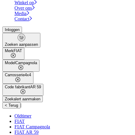
Winkel op
Over ons
Media
Contact
Inloggen
Zoeken aanpassen
Merk
FIAT
Model
Campagnola
Carrosserie
4x4
Code fabrikant
AR 59
Zoekalert aanmaken
|
< Terug
Oldtimer
FIAT
FIAT Campagnola
FIAT AR 59