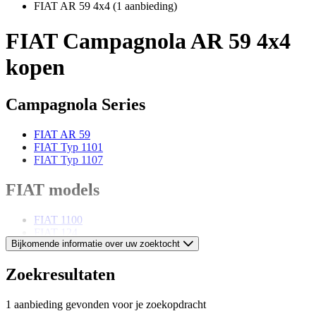
FIAT AR 59 4x4
(1 aanbieding)
FIAT Campagnola AR 59 4x4
kopen
Campagnola Series
FIAT AR 59
FIAT Typ 1101
FIAT Typ 1107
FIAT models
FIAT 1100
FIAT 124
Bijkomende informatie over uw zoektocht
FIAT 130
FIAT 1500
FIAT 2300
Zoekresultaten
FIAT 500
FIAT 508
1 aanbieding gevonden voor je zoekopdracht
FIAT 600