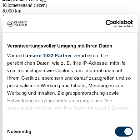
Kilometerstand (lezen)
6.000 km
Vermogen (kW/pk)
46 / 63
Verantwortungsvoller Umgang mit Ihren Daten
Wir und
unsere 1022 Partner
verarbeiten Ihre
persönlichen Daten, wie z. B. Ihre IP-Adresse, mithilfe
von Technologien wie Cookies, um Informationen auf
Ihrem Gerät zu speichern und darauf zuzugreifen und so
personalisierte Werbung und Inhalte, Messungen von
Werbung und Inhalten, Zielgruppenforschung sowie
Entwicklung von Angeboten zu ermöglichen. Sie
entscheiden darüber, wer Ihre Daten für welche Zwecke
nutzt. Sie können Ihre Einwilligung jederzeit über die
Cookie-Erklärung oder durch Klicken auf das Privacy
Einwilligungsauswahl
Verkoper
Trigger Symbol ändern oder widerrufen
Notwendig