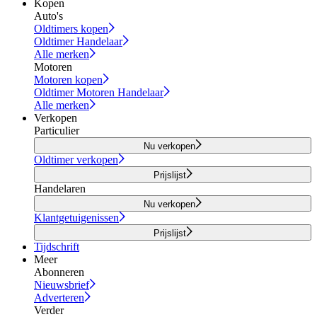
Kopen
Auto's
Oldtimers kopen
Oldtimer Handelaar
Alle merken
Motoren
Motoren kopen
Oldtimer Motoren Handelaar
Alle merken
Verkopen
Particulier
Nu verkopen
Oldtimer verkopen
Prijslijst
Handelaren
Nu verkopen
Klantgetuigenissen
Prijslijst
Tijdschrift
Meer
Abonneren
Nieuwsbrief
Adverteren
Verder