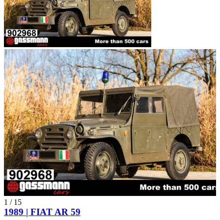
1
/
15
1989 | FIAT AR 59