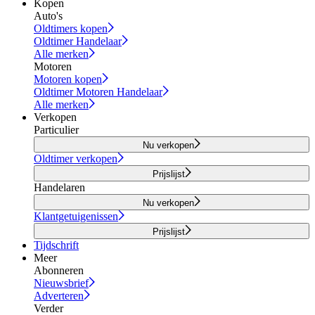
Kopen
Auto's
Oldtimers kopen
Oldtimer Handelaar
Alle merken
Motoren
Motoren kopen
Oldtimer Motoren Handelaar
Alle merken
Verkopen
Particulier
Nu verkopen
Oldtimer verkopen
Prijslijst
Handelaren
Nu verkopen
Klantgetuigenissen
Prijslijst
Tijdschrift
Meer
Abonneren
Nieuwsbrief
Adverteren
Verder