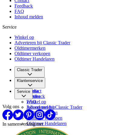
Contact
Feedback
FAQ
Inhoud melden
Service
Winkel op
Adverteren bij Classic Trader
Oldtimermerken
Oldtimer verkopen
Oldtimer Handelaren
Classic Trader
Over ons
Klantenservice
Vacatures
Media
Contact
Service
Partner
Feedback
FAQ
Winkel op
Volg ons
Inhoud melden
Adverteren bij Classic Trader
Oldtimermerken
Oldtimer verkopen
Oldtimer Handelaren
In samenwerking met