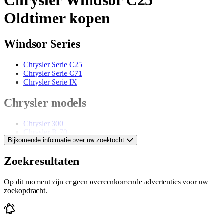
Oldtimer kopen
Windsor Series
Chrysler Serie C25
Chrysler Serie C71
Chrysler Serie IX
Chrysler models
Chrysler 300
Chrysler B-70
Bijkomende informatie over uw zoektocht
Chrysler Daytona
Chrysler Le Baron
Chrysler New Yorker
Zoekresultaten
Chrysler Royal
Chrysler Sebring
Op dit moment zijn er geen overeenkomende advertenties voor uw
Chrysler Series 75
zoekopdracht.
Chrysler Special
Chrysler Wimbledon