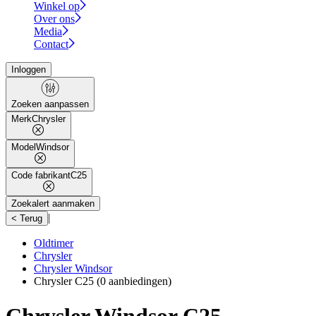
Winkel op
Over ons
Media
Contact
Inloggen
Zoeken aanpassen
Merk
Chrysler
Model
Windsor
Code fabrikant
C25
Zoekalert aanmaken
|
< Terug
Oldtimer
Chrysler
Chrysler Windsor
Chrysler C25
(0 aanbiedingen)
Chrysler Windsor C25