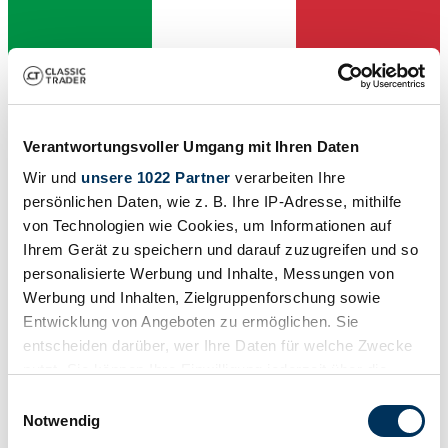
Verantwortungsvoller Umgang mit Ihren Daten
Wir und
unsere 1022 Partner
verarbeiten Ihre
Verkoper
persönlichen Daten, wie z. B. Ihre IP-Adresse, mithilfe
Deze advertentie is verlopen
von Technologien wie Cookies, um Informationen auf
Ihrem Gerät zu speichern und darauf zuzugreifen und so
personalisierte Werbung und Inhalte, Messungen von
Werbung und Inhalten, Zielgruppenforschung sowie
Entwicklung von Angeboten zu ermöglichen. Sie
entscheiden darüber, wer Ihre Daten für welche Zwecke
nutzt. Sie können Ihre Einwilligung jederzeit über die
Cookie-Erklärung oder durch Klicken auf das Privacy
Einwilligungsauswahl
Trigger Symbol ändern oder widerrufen
Notwendig