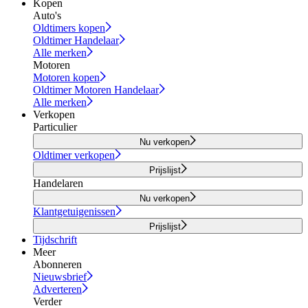
Kopen
Auto's
Oldtimers kopen
Oldtimer Handelaar
Alle merken
Motoren
Motoren kopen
Oldtimer Motoren Handelaar
Alle merken
Verkopen
Particulier
Nu verkopen
Oldtimer verkopen
Prijslijst
Handelaren
Nu verkopen
Klantgetuigenissen
Prijslijst
Tijdschrift
Meer
Abonneren
Nieuwsbrief
Adverteren
Verder