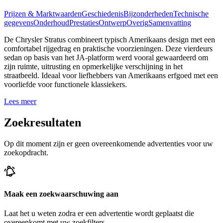
Prijzen & Marktwaarden
Geschiedenis
Bijzonderheden
Technische
gegevens
Onderhoud
Prestaties
Ontwerp
Overig
Samenvatting
De Chrysler Stratus combineert typisch Amerikaans design met een
comfortabel rijgedrag en praktische voorzieningen. Deze vierdeurs
sedan op basis van het JA-platform werd vooral gewaardeerd om
zijn ruimte, uitrusting en opmerkelijke verschijning in het
straatbeeld. Ideaal voor liefhebbers van Amerikaans erfgoed met een
voorliefde voor functionele klassiekers.
Lees meer
Zoekresultaten
Op dit moment zijn er geen overeenkomende advertenties voor uw
zoekopdracht.
Maak een zoekwaarschuwing aan
Laat het u weten zodra er een advertentie wordt geplaatst die
overeenkomt met uw zoekfilters.