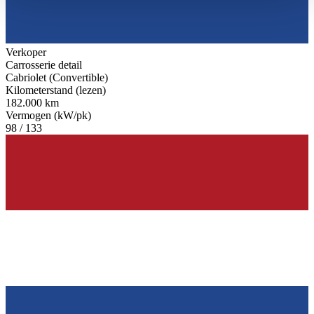
haben oder die sie im Rahmen Ihrer Nutzung der Dienste
gesammelt haben.
Datenschutzerklärung
Verkoper
Carrosserie detail
Cabriolet (Convertible)
Kilometerstand (lezen)
182.000 km
Vermogen (kW/pk)
98 / 133