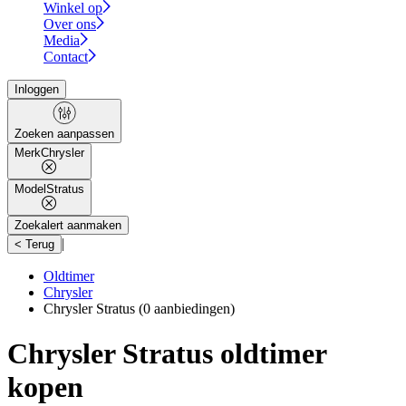
Winkel op
Over ons
Media
Contact
Inloggen
Zoeken aanpassen
Merk
Chrysler
Model
Stratus
Zoekalert aanmaken
|
< Terug
Oldtimer
Chrysler
Chrysler Stratus
(0 aanbiedingen)
Chrysler Stratus oldtimer
kopen