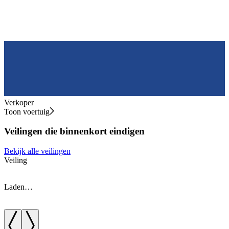
Verkoper
Toon voertuig
Veilingen die binnenkort eindigen
Bekijk alle veilingen
Veiling
V
Laden…