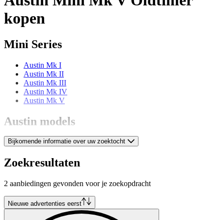
kopen
Mini Series
Austin Mk I
Austin Mk II
Austin Mk III
Austin Mk IV
Austin Mk V
Austin models
Bijkomende informatie over uw zoektocht
Austin 10/4
Austin 12
Austin 20 HP
Zoekresultaten
Austin 7
Austin A 125
2 aanbiedingen gevonden voor je zoekopdracht
Austin A 35
Austin A 40
Austin FX 3
Nieuwe advertenties eerst
Austin FX 4