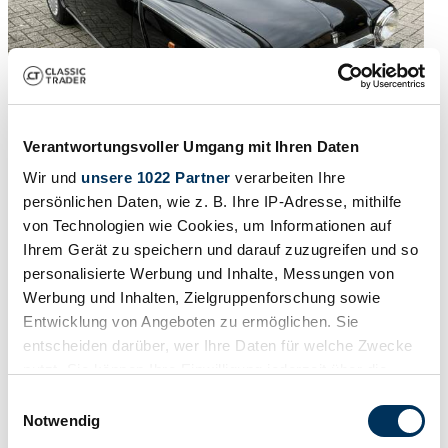
Verantwortungsvoller Umgang mit Ihren Daten
Wir und
unsere 1022 Partner
verarbeiten Ihre
persönlichen Daten, wie z. B. Ihre IP-Adresse, mithilfe
1986 | Austin Mini Mayfair
von Technologien wie Cookies, um Informationen auf
Austin Rover Mini Mayfair 1000 | 1986 | Route 66 Auctions - For
Ihrem Gerät zu speichern und darauf zuzugreifen und so
sale by auction. Estimate 4500 EUR
personalisierte Werbung und Inhalte, Messungen von
Werbung und Inhalten, Zielgruppenforschung sowie
Prijs op aanvraag
5 maanden geleden
Entwicklung von Angeboten zu ermöglichen. Sie
entscheiden darüber, wer Ihre Daten für welche Zwecke
nutzt. Sie können Ihre Einwilligung jederzeit über die
Cookie-Erklärung oder durch Klicken auf das Privacy
Einwilligungsauswahl
Trigger Symbol ändern oder widerrufen
Notwendig