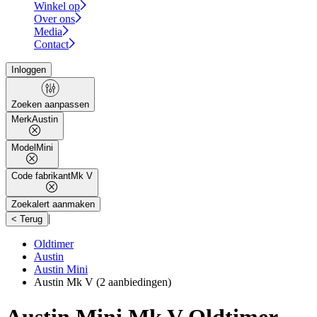
Winkel op
Over ons
Media
Contact
Inloggen
Zoeken aanpassen
Merk
Austin
Model
Mini
Code fabrikant
Mk V
Zoekalert aanmaken
|
< Terug
Oldtimer
Austin
Austin Mini
Austin Mk V
(2 aanbiedingen)
Austin Mini Mk V Oldtimer