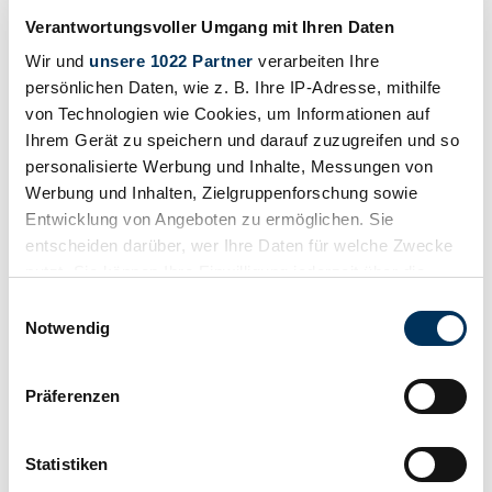
Verantwortungsvoller Umgang mit Ihren Daten
Wir und
unsere 1022 Partner
verarbeiten Ihre
persönlichen Daten, wie z. B. Ihre IP-Adresse, mithilfe
von Technologien wie Cookies, um Informationen auf
Verkoper
Ihrem Gerät zu speichern und darauf zuzugreifen und so
personalisierte Werbung und Inhalte, Messungen von
Werbung und Inhalten, Zielgruppenforschung sowie
Entwicklung von Angeboten zu ermöglichen. Sie
entscheiden darüber, wer Ihre Daten für welche Zwecke
nutzt. Sie können Ihre Einwilligung jederzeit über die
Cookie-Erklärung oder durch Klicken auf das Privacy
Einwilligungsauswahl
Trigger Symbol ändern oder widerrufen
Notwendig
Wenn Sie es erlauben, würden wir auch gerne:
Präferenzen
Informationen über Ihre geografische Lage
erfassen, welche bis auf einige Meter genau sein
können
Statistiken
Ihr Gerät durch aktives Scannen nach