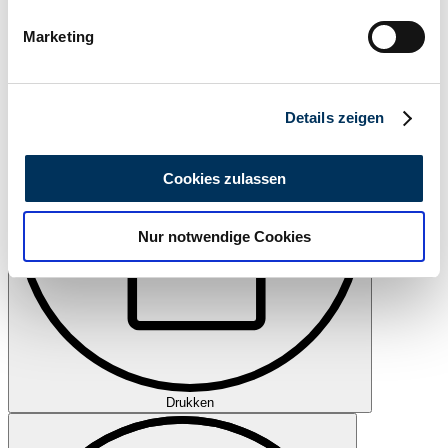
bestimmten Merkmalen (Fingerprinting) identifizieren
Bewaren
Marketing
Erfahren Sie mehr darüber, wie Ihre persönlichen Daten
verarbeitet werden, und legen Sie Ihre Präferenzen im
Abschnitt Einzelheiten
fest.
Details zeigen
Wir verwenden Cookies, um Inhalte und Anzeigen zu
personalisieren, Funktionen für soziale Medien anbieten
Cookies zulassen
zu können und die Zugriffe auf unsere Website zu
analysieren. Außerdem geben wir Informationen zu Ihrer
Nur notwendige Cookies
Verwendung unserer Website an unsere Partner für
soziale Medien, Werbung und Analysen weiter. Unsere
Partner führen diese Informationen möglicherweise mit
weiteren Daten zusammen, die Sie ihnen bereitgestellt
haben oder die sie im Rahmen Ihrer Nutzung der Dienste
gesammelt haben.
Datenschutzerklärung
Drukken