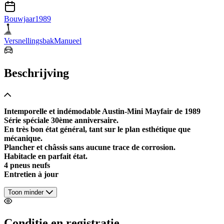
Bouwjaar
1989
Versnellingsbak
Manueel
Beschrijving
Intemporelle et indémodable Austin-Mini Mayfair de 1989
Série spéciale 30ème anniversaire.
En très bon état général, tant sur le plan esthétique que
mécanique.
Plancher et châssis sans aucune trace de corrosion.
Habitacle en parfait état.
4 pneus neufs
Entretien à jour
Toon minder
Conditie en registratie