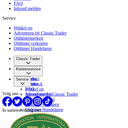
FAQ
Inhoud melden
Service
Winkel op
Adverteren bij Classic Trader
Oldtimermerken
Oldtimer verkopen
Oldtimer Handelaren
Classic Trader
Over ons
Klantenservice
Vacatures
Media
Contact
Service
Partner
Feedback
FAQ
Winkel op
Volg ons
Inhoud melden
Adverteren bij Classic Trader
Oldtimermerken
Oldtimer verkopen
Oldtimer Handelaren
In samenwerking met