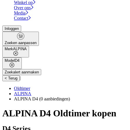
Winkel op
Over ons
Media
Contact
Inloggen
Zoeken aanpassen
Merk
ALPINA
Model
D4
Zoekalert aanmaken
|
< Terug
Oldtimer
ALPINA
ALPINA D4
(0 aanbiedingen)
ALPINA D4 Oldtimer kopen
D4 Series