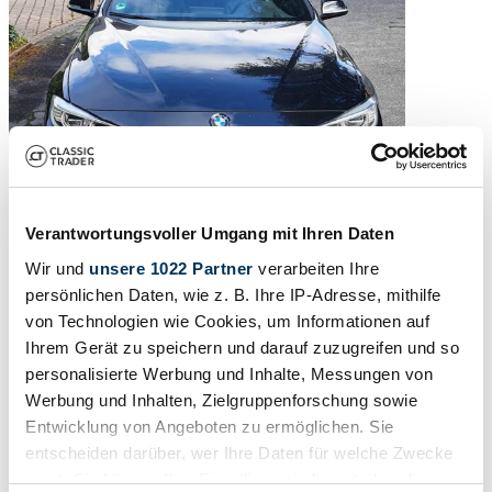
Verantwortungsvoller Umgang mit Ihren Daten
Wir und
unsere 1022 Partner
verarbeiten Ihre
2015 | ALPINA D4 Biturbo
persönlichen Daten, wie z. B. Ihre IP-Adresse, mithilfe
von Technologien wie Cookies, um Informationen auf
| 10.772 km | Lavalina Leder | Time-Capsule
Ihrem Gerät zu speichern und darauf zuzugreifen und so
€ 79.000
3 maanden geleden
personalisierte Werbung und Inhalte, Messungen von
Werbung und Inhalten, Zielgruppenforschung sowie
Entwicklung von Angeboten zu ermöglichen. Sie
entscheiden darüber, wer Ihre Daten für welche Zwecke
nutzt. Sie können Ihre Einwilligung jederzeit über die