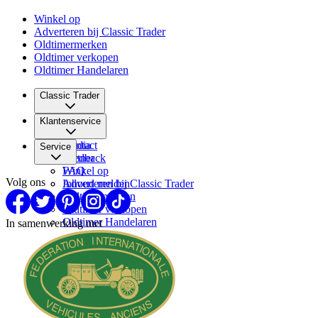
Winkel op
Adverteren bij Classic Trader
Oldtimermerken
Oldtimer verkopen
Oldtimer Handelaren
Classic Trader
Over ons
Klantenservice
Vacatures
Media
Contact
Service
Partner
Feedback
FAQ
Winkel op
Volg ons
Inhoud melden
Adverteren bij Classic Trader
Oldtimermerken
Oldtimer verkopen
Oldtimer Handelaren
In samenwerking met