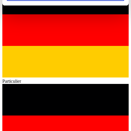
soziale Medien, Werbung und Analysen weiter. Unsere
Partner führen diese Informationen möglicherweise mit
weiteren Daten zusammen, die Sie ihnen bereitgestellt
haben oder die sie im Rahmen Ihrer Nutzung der Dienste
gesammelt haben.
Datenschutzerklärung
Particulier