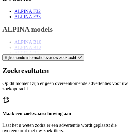
ALPINA F32
ALPINA F33
ALPINA models
ALPINA B10
ALPINA B12
ALPINA B3
Bijkomende informatie over uw zoektocht
ALPINA B5
ALPINA B6
ALPINA B7
Zoekresultaten
ALPINA B9
ALPINA Roadster
Op dit moment zijn er geen overeenkomende advertenties voor uw
zoekopdracht.
Maak een zoekwaarschuwing aan
Laat het u weten zodra er een advertentie wordt geplaatst die
overeenkomt met uw zoekfilters.