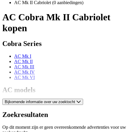
AC Mk II Cabriolet
(0 aanbiedingen)
AC Cobra Mk II Cabriolet
kopen
Cobra Series
AC Mk I
AC Mk II
AC Mk III
AC Mk IV
AC Mk VI
AC models
Bijkomende informatie over uw zoektocht
AC 2 Litre
AC 428
AC Ace
Zoekresultaten
AC Aceca
AC Six
Op dit moment zijn er geen overeenkomende advertenties voor uw