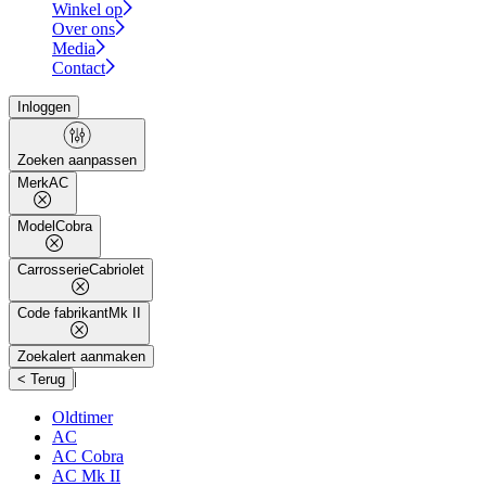
Winkel op
Over ons
Media
Contact
Inloggen
Zoeken aanpassen
Merk
AC
Model
Cobra
Carrosserie
Cabriolet
Code fabrikant
Mk II
Zoekalert aanmaken
|
< Terug
Oldtimer
AC
AC Cobra
AC Mk II