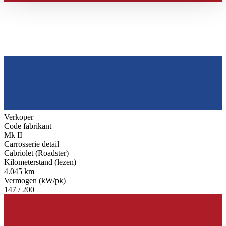
haben oder die sie im Rahmen Ihrer Nutzung der Dienste
gesammelt haben.
Datenschutzerklärung
Verkoper
Code fabrikant
Mk II
Carrosserie detail
Cabriolet (Roadster)
Kilometerstand (lezen)
4.045 km
Vermogen (kW/pk)
147 / 200