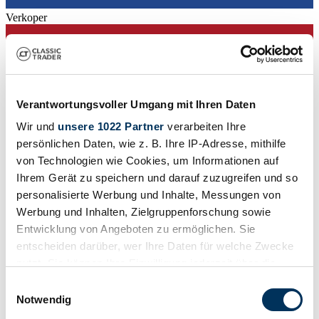
Verkoper
Verantwortungsvoller Umgang mit Ihren Daten
Wir und
unsere 1022 Partner
verarbeiten Ihre
persönlichen Daten, wie z. B. Ihre IP-Adresse, mithilfe
von Technologien wie Cookies, um Informationen auf
Ihrem Gerät zu speichern und darauf zuzugreifen und so
personalisierte Werbung und Inhalte, Messungen von
Werbung und Inhalten, Zielgruppenforschung sowie
Entwicklung von Angeboten zu ermöglichen. Sie
entscheiden darüber, wer Ihre Daten für welche Zwecke
nutzt. Sie können Ihre Einwilligung jederzeit über die
Verkoper
Deze advertentie is verlopen
Cookie-Erklärung oder durch Klicken auf das Privacy
Einwilligungsauswahl
Trigger Symbol ändern oder widerrufen
Notwendig