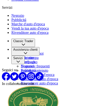
Servizi
Negozio
Pubblicitá
Marche d'auto d'epoca
Vendi la tua auto d'epoca
Rivenditore auto d'epoca
Classic Trader
Chi siamo
Assistenza clienti
Lavora con noi
Sala stampa
Contatto
Servizi
Compagno
Feedback
Domande frequenti
Negozio
Seguici su
Segnala contenuto
Pubblicitá
Marche d'auto d'epoca
Vendi la tua auto d'epoca
Rivenditore auto d'epoca
In collaborazione con