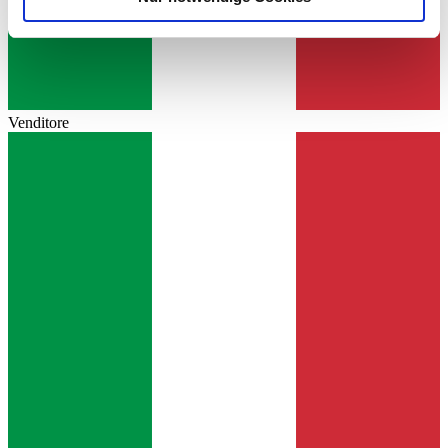
soziale Medien, Werbung und Analysen weiter. Unsere
Partner führen diese Informationen möglicherweise mit
weiteren Daten zusammen, die Sie ihnen bereitgestellt
haben oder die sie im Rahmen Ihrer Nutzung der Dienste
gesammelt haben.
Datenschutzerklärung
Venditore