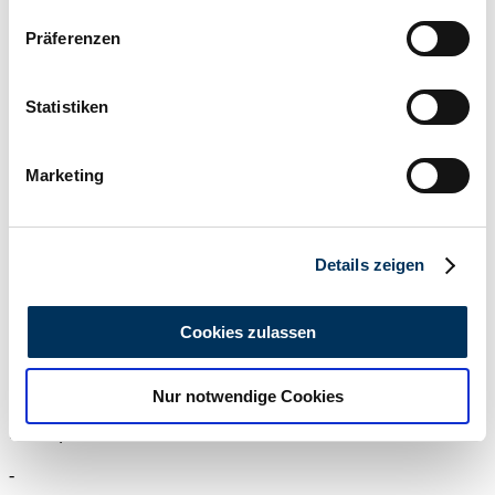
Wenn Sie es erlauben, würden wir auch gerne:
Präferenzen
Informationen über Ihre geografische Lage
Privato
erfassen, welche bis auf einige Meter genau sein
L'inserzione è scaduta
können
Statistiken
Ihr Gerät durch aktives Scannen nach
bestimmten Merkmalen (Fingerprinting) identifizieren
Marketing
Erfahren Sie mehr darüber, wie Ihre persönlichen Daten
verarbeitet werden, und legen Sie Ihre Präferenzen im
Abschnitt Einzelheiten
fest.
Details zeigen
Wir verwenden Cookies, um Inhalte und Anzeigen zu
personalisieren, Funktionen für soziale Medien anbieten
Cookies zulassen
zu können und die Zugriffe auf unsere Website zu
analysieren. Außerdem geben wir Informationen zu Ihrer
Nur notwendige Cookies
Verwendung unserer Website an unsere Partner für
soziale Medien, Werbung und Analysen weiter. Unsere
1998 | BMW R 1200 C
Partner führen diese Informationen möglicherweise mit
-
weiteren Daten zusammen, die Sie ihnen bereitgestellt