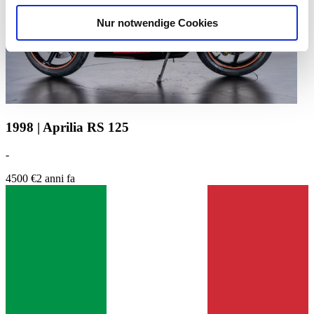
analysieren. Außerdem geben wir Informationen zu Ihrer
Nur notwendige Cookies
Verwendung unserer Website an unsere Partner für
soziale Medien, Werbung und Analysen weiter. Unsere
Partner führen diese Informationen möglicherweise mit
weiteren Daten zusammen, die Sie ihnen bereitgestellt
haben oder die sie im Rahmen Ihrer Nutzung der Dienste
gesammelt haben.
Datenschutzerklärung
1998 | Aprilia RS 125
-
4500 €
2 anni fa