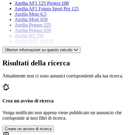
Aprilia AF1 125 Project 108
Aprilia AF1 Futura Sport Pro 125
Aprilia Moto 6.5
Aprilia Motò 650
Aprilia Pegaso 125
Aprilia Pegaso 650
Aprilia RS 250
Aprilia RSV 1000 R
Aprilia RSV 1000 V60
Ulteriori informazioni su questo veicolo
Aprilia Scarabeo 50
Aprilia SR 50
Risultati della ricerca
Aprilia Tuareg 350 Wind
Attualmente non ci sono annunci corrispondenti alla tua ricerca.
Crea un avviso di ricerca
Venga notificato non appena viene pubblicato un annuncio che
corrisponde ai tuoi filtri di ricerca.
Creare un avviso di ricerca