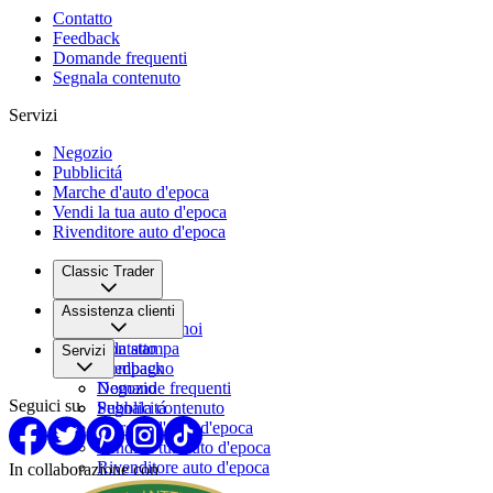
Contatto
Feedback
Domande frequenti
Segnala contenuto
Servizi
Negozio
Pubblicitá
Marche d'auto d'epoca
Vendi la tua auto d'epoca
Rivenditore auto d'epoca
Classic Trader
Chi siamo
Assistenza clienti
Lavora con noi
Sala stampa
Contatto
Servizi
Compagno
Feedback
Domande frequenti
Negozio
Seguici su
Segnala contenuto
Pubblicitá
Marche d'auto d'epoca
Vendi la tua auto d'epoca
Rivenditore auto d'epoca
In collaborazione con