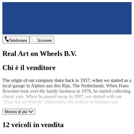
Telefonare
Scrivere
Real Art on Wheels B.V.
Chi è il venditore
The origin of our company dates back to 1957, when we started as a
local garage in Alphen aan den Rijn, The Netherlands. When Hans
Bezemer took over the family business in 1976, he started collecting
classic cars. When he passed away in 2007, we started with our
“Real Art on Wheels” philosophy. We believe in heritage and
preservation.
Mostra di più
"We believe in heritage
and preservation"
12 veicoli in vendita
Expert advice and Valuation services