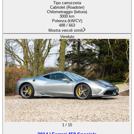
Tipo carrozzeria
Cabriolet (Roadster)
Chilometraggio (lettura)
3000 km
Potenza (kW/CV)
488 / 663
Mostra veicoli simili
Venduto
1
/
15