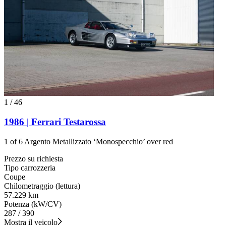
1
/
46
1986 | Ferrari Testarossa
1 of 6 Argento Metallizzato ‘Monospecchio’ over red
Prezzo su richiesta
Tipo carrozzeria
Coupe
Chilometraggio (lettura)
57.229 km
Potenza (kW/CV)
287 / 390
Mostra il veicolo