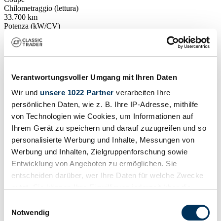
Chilometraggio (lettura)
33.700 km
Potenza (kW/CV)
287 / 390
Mostra il veicolo
Inserzione
Verantwortungsvoller Umgang mit Ihren Daten
Wir und
unsere 1022 Partner
verarbeiten Ihre
persönlichen Daten, wie z. B. Ihre IP-Adresse, mithilfe
von Technologien wie Cookies, um Informationen auf
Ihrem Gerät zu speichern und darauf zuzugreifen und so
personalisierte Werbung und Inhalte, Messungen von
Werbung und Inhalten, Zielgruppenforschung sowie
Entwicklung von Angeboten zu ermöglichen. Sie
entscheiden darüber, wer Ihre Daten für welche Zwecke
nutzt. Sie können Ihre Einwilligung jederzeit über die
Cookie-Erklärung oder durch Klicken auf das Privacy
Einwilligungsauswahl
Trigger Symbol ändern oder widerrufen
Notwendig