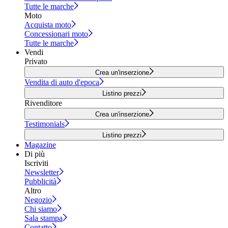
Tutte le marche
Moto
Acquista moto
Concessionari moto
Tutte le marche
Vendi
Privato
Crea un'inserzione
Vendita di auto d'epoca
Listino prezzi
Rivenditore
Crea un'inserzione
Testimonials
Listino prezzi
Magazine
Di più
Iscriviti
Newsletter
Pubblicità
Altro
Negozio
Chi siamo
Sala stampa
Contatto