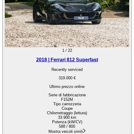
1
/
22
2018 | Ferrari 812 Superfast
Recently serviced
319.000 €
Ultimo prezzo online
Serie di fabbricazione
F152M
Tipo carrozzeria
Coupe
Chilometraggio (lettura)
33.900 km
Potenza (kW/CV)
588 / 800
Mostra veicoli simili