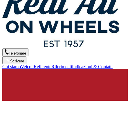
Telefonare
Scrivere
Chi siamo
Veicoli
Referente
Riferimenti
Indicazioni & Contatti