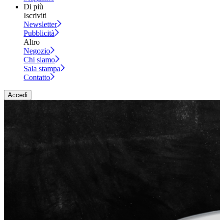
Di più
Iscriviti
Newsletter
Pubblicità
Altro
Negozio
Chi siamo
Sala stampa
Contatto
Accedi