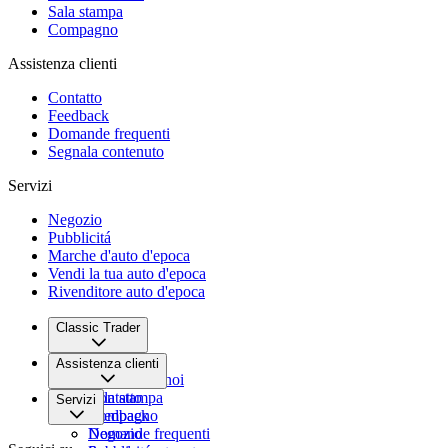
Sala stampa
Compagno
Assistenza clienti
Contatto
Feedback
Domande frequenti
Segnala contenuto
Servizi
Negozio
Pubblicitá
Marche d'auto d'epoca
Vendi la tua auto d'epoca
Rivenditore auto d'epoca
Classic Trader
Chi siamo
Assistenza clienti
Lavora con noi
Sala stampa
Contatto
Servizi
Compagno
Feedback
Domande frequenti
Negozio