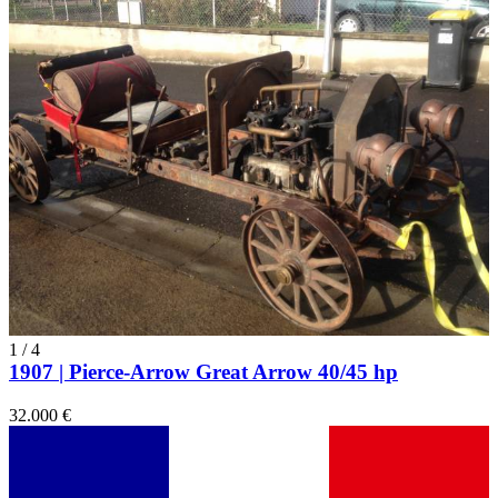
1
/
4
1907 | Pierce-Arrow Great Arrow 40/45 hp
32.000 €