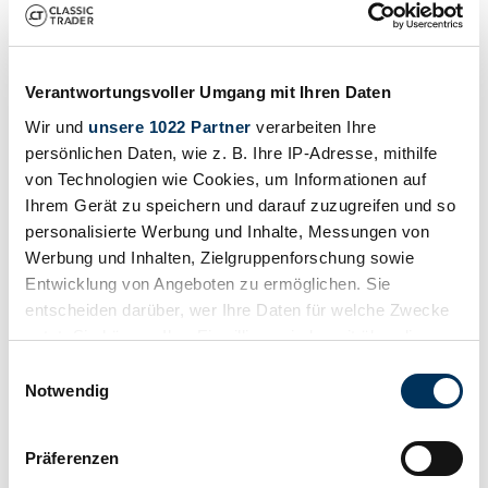
Verantwortungsvoller Umgang mit Ihren Daten
Wir und
unsere 1022 Partner
verarbeiten Ihre
persönlichen Daten, wie z. B. Ihre IP-Adresse, mithilfe
von Technologien wie Cookies, um Informationen auf
Ihrem Gerät zu speichern und darauf zuzugreifen und so
personalisierte Werbung und Inhalte, Messungen von
Werbung und Inhalten, Zielgruppenforschung sowie
Entwicklung von Angeboten zu ermöglichen. Sie
Venditore
entscheiden darüber, wer Ihre Daten für welche Zwecke
nutzt. Sie können Ihre Einwilligung jederzeit über die
Cookie-Erklärung oder durch Klicken auf das Privacy
Einwilligungsauswahl
Trigger Symbol ändern oder widerrufen
Notwendig
Wenn Sie es erlauben, würden wir auch gerne:
Präferenzen
Informationen über Ihre geografische Lage