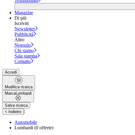
Testimonials
Magazine
Di più
Iscriviti
Newsletter
Pubblicità
Altro
Negozio
Chi siamo
Sala stampa
Contatto
Accedi
Modifica ricerca
Marca
Lombardi
Salva ricerca
|
< Indietro
Automobile
Lombardi
(0 offerte)