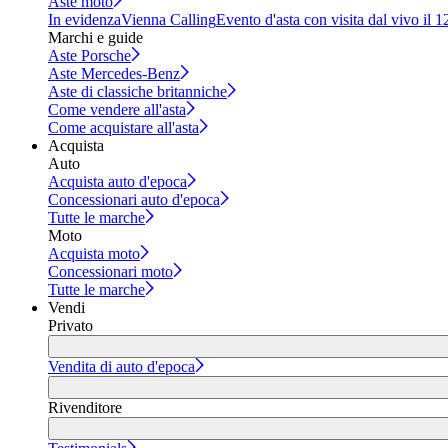
Aste moto
In evidenza
Vienna Calling
Evento d'asta con visita dal vivo il 
Marchi e guide
Aste Porsche
Aste Mercedes-Benz
Aste di classiche britanniche
Come vendere all'asta
Come acquistare all'asta
Acquista
Auto
Acquista auto d'epoca
Concessionari auto d'epoca
Tutte le marche
Moto
Acquista moto
Concessionari moto
Tutte le marche
Vendi
Privato
Vendita di auto d'epoca
Rivenditore