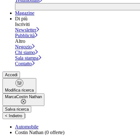
Testimonials
Magazine
Di più
Iscriviti
Newsletter
Pubblicità
Altro
Negozio
Chi siamo
Sala stampa
Contatto
Accedi
Modifica ricerca
Marca
Costin Nathan
Salva ricerca
|
< Indietro
Automobile
Costin Nathan
(0 offerte)