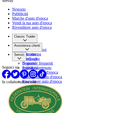
Servizi
Negozio
Pubblicitá
Marche d'auto d'epoca
Vendi la tua auto d'epoca
Rivenditore auto d'epoca
Classic Trader
Chi siamo
Assistenza clienti
Lavora con noi
Sala stampa
Contatto
Servizi
Compagno
Feedback
Domande frequenti
Negozio
Seguici su
Segnala contenuto
Pubblicitá
Marche d'auto d'epoca
Vendi la tua auto d'epoca
Rivenditore auto d'epoca
In collaborazione con