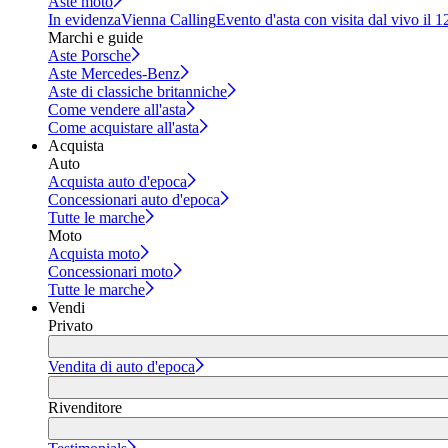
Aste moto
In evidenza
Vienna Calling
Evento d'asta con visita dal vivo il 
Marchi e guide
Aste Porsche
Aste Mercedes-Benz
Aste di classiche britanniche
Come vendere all'asta
Come acquistare all'asta
Acquista
Auto
Acquista auto d'epoca
Concessionari auto d'epoca
Tutte le marche
Moto
Acquista moto
Concessionari moto
Tutte le marche
Vendi
Privato
Vendita di auto d'epoca
Rivenditore