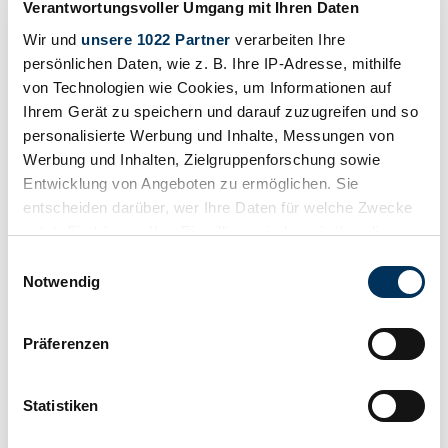
Verantwortungsvoller Umgang mit Ihren Daten
Wir und
unsere 1022 Partner
verarbeiten Ihre
persönlichen Daten, wie z. B. Ihre IP-Adresse, mithilfe
von Technologien wie Cookies, um Informationen auf
Ihrem Gerät zu speichern und darauf zuzugreifen und so
personalisierte Werbung und Inhalte, Messungen von
Werbung und Inhalten, Zielgruppenforschung sowie
Entwicklung von Angeboten zu ermöglichen. Sie
entscheiden darüber, wer Ihre Daten für welche Zwecke
nutzt. Sie können Ihre Einwilligung jederzeit über die
Cookie-Erklärung oder durch Klicken auf das Privacy
Einwilligungsauswahl
Trigger Symbol ändern oder widerrufen
Notwendig
Wenn Sie es erlauben, würden wir auch gerne:
Venditore
Präferenzen
Tipo carrozzeria
Informationen über Ihre geografische Lage
Bus (Camper)
erfassen, welche bis auf einige Meter genau sein
Chilometraggio (lettura)
2008 mi
können
Statistiken
Potenza (kW/CV)
Ihr Gerät durch aktives Scannen nach
268 / 365