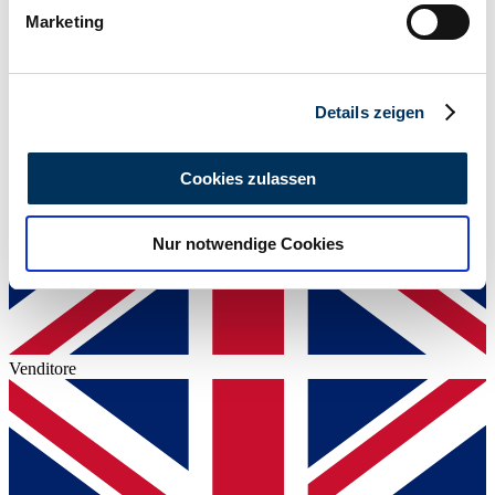
bestimmten Merkmalen (Fingerprinting) identifizieren
Marketing
Erfahren Sie mehr darüber, wie Ihre persönlichen Daten
verarbeitet werden, und legen Sie Ihre Präferenzen im
Abschnitt Einzelheiten
fest.
Details zeigen
Wir verwenden Cookies, um Inhalte und Anzeigen zu
personalisieren, Funktionen für soziale Medien anbieten
Cookies zulassen
zu können und die Zugriffe auf unsere Website zu
analysieren. Außerdem geben wir Informationen zu Ihrer
Nur notwendige Cookies
Verwendung unserer Website an unsere Partner für
soziale Medien, Werbung und Analysen weiter. Unsere
Partner führen diese Informationen möglicherweise mit
weiteren Daten zusammen, die Sie ihnen bereitgestellt
haben oder die sie im Rahmen Ihrer Nutzung der Dienste
Venditore
gesammelt haben.
Datenschutzerklärung