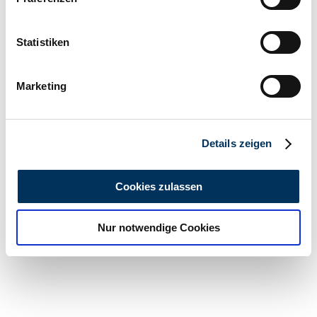
Informationen über Ihre geografische Lage
erfassen, welche bis auf einige Meter genau sein
können
Statistiken
Ihr Gerät durch aktives Scannen nach
bestimmten Merkmalen (Fingerprinting) identifizieren
Marketing
Erfahren Sie mehr darüber, wie Ihre persönlichen Daten
verarbeitet werden, und legen Sie Ihre Präferenzen im
Abschnitt Einzelheiten
fest.
Details zeigen
Wir verwenden Cookies, um Inhalte und Anzeigen zu
personalisieren, Funktionen für soziale Medien anbieten
Cookies zulassen
zu können und die Zugriffe auf unsere Website zu
analysieren. Außerdem geben wir Informationen zu Ihrer
Nur notwendige Cookies
Verwendung unserer Website an unsere Partner für
soziale Medien, Werbung und Analysen weiter. Unsere
Partner führen diese Informationen möglicherweise mit
weiteren Daten zusammen, die Sie ihnen bereitgestellt
haben oder die sie im Rahmen Ihrer Nutzung der Dienste
gesammelt haben.
Datenschutzerklärung