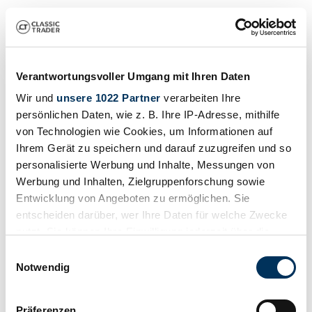
Verantwortungsvoller Umgang mit Ihren Daten
Wir und
unsere 1022 Partner
verarbeiten Ihre
persönlichen Daten, wie z. B. Ihre IP-Adresse, mithilfe
von Technologien wie Cookies, um Informationen auf
Ihrem Gerät zu speichern und darauf zuzugreifen und so
personalisierte Werbung und Inhalte, Messungen von
Werbung und Inhalten, Zielgruppenforschung sowie
Entwicklung von Angeboten zu ermöglichen. Sie
entscheiden darüber, wer Ihre Daten für welche Zwecke
nutzt. Sie können Ihre Einwilligung jederzeit über die
Cookie-Erklärung oder durch Klicken auf das Privacy
Einwilligungsauswahl
Trigger Symbol ändern oder widerrufen
Notwendig
Wenn Sie es erlauben, würden wir auch gerne:
Präferenzen