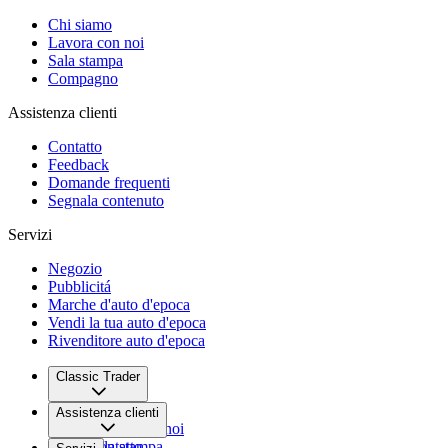
Chi siamo
Lavora con noi
Sala stampa
Compagno
Assistenza clienti
Contatto
Feedback
Domande frequenti
Segnala contenuto
Servizi
Negozio
Pubblicitá
Marche d'auto d'epoca
Vendi la tua auto d'epoca
Rivenditore auto d'epoca
Classic Trader
Chi siamo
Assistenza clienti
Lavora con noi
Sala stampa
Contatto