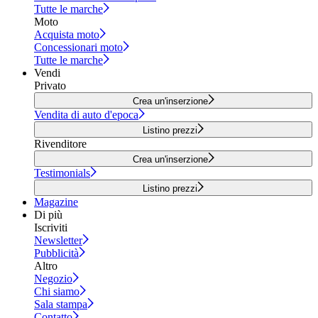
Tutte le marche
Moto
Acquista moto
Concessionari moto
Tutte le marche
Vendi
Privato
Crea un'inserzione
Vendita di auto d'epoca
Listino prezzi
Rivenditore
Crea un'inserzione
Testimonials
Listino prezzi
Magazine
Di più
Iscriviti
Newsletter
Pubblicità
Altro
Negozio
Chi siamo
Sala stampa
Contatto