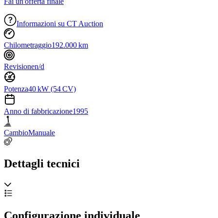
Fai un'offerta finale
Informazioni su CT Auction
Chilometraggio
192.000 km
Revisione
n/d
Potenza
40 kW (54 CV)
Anno di fabbricazione
1995
Cambio
Manuale
Dettagli tecnici
Configurazione individuale