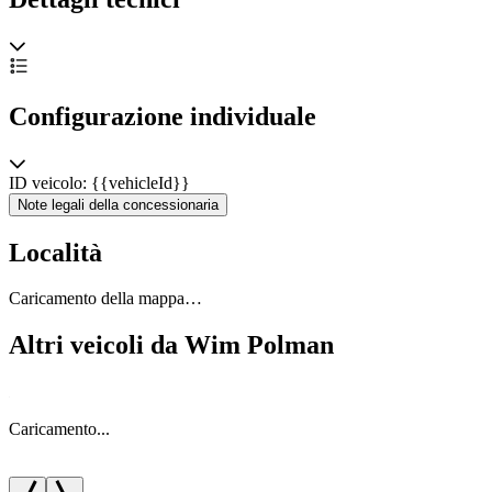
Configurazione individuale
ID veicolo: {{vehicleId}}
Note legali della concessionaria
Località
Caricamento della mappa…
Altri veicoli da Wim Polman
Caricamento...
C