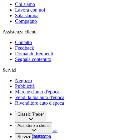
Chi siamo
Lavora con noi
Sala stampa
Compagno
Assistenza clienti
Contatto
Feedback
Domande frequenti
Segnala contenuto
Servizi
Negozio
Pubblicitá
Marche d'auto d'epoca
Vendi la tua auto d'epoca
Rivenditore auto d'epoca
Classic Trader
Chi siamo
Assistenza clienti
Lavora con noi
Sala stampa
Contatto
Servizi