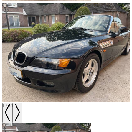
1
/
24