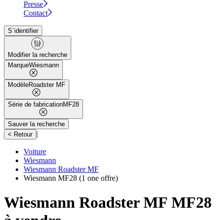
Presse
Contact
S´identifier
Modifier la recherche
Marque
Wiesmann
Modèle
Roadster MF
Série de fabrication
MF28
Sauver la recherche
|
< Retour
Voiture
Wiesmann
Wiesmann Roadster MF
Wiesmann MF28
(1 one offre)
Wiesmann Roadster MF MF28