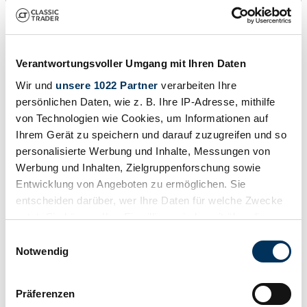
Verantwortungsvoller Umgang mit Ihren Daten
Wir und
unsere 1022 Partner
verarbeiten Ihre
persönlichen Daten, wie z. B. Ihre IP-Adresse, mithilfe
von Technologien wie Cookies, um Informationen auf
Ihrem Gerät zu speichern und darauf zuzugreifen und so
1
/
29
personalisierte Werbung und Inhalte, Messungen von
1999 | Wiesmann Roadster MF28
Werbung und Inhalten, Zielgruppenforschung sowie
Entwicklung von Angeboten zu ermöglichen. Sie
MF 28 - Roadster -
entscheiden darüber, wer Ihre Daten für welche Zwecke
98 500 €
nutzt. Sie können Ihre Einwilligung jederzeit über die
Cookie-Erklärung oder durch Klicken auf das Privacy
Einwilligungsauswahl
Trigger Symbol ändern oder widerrufen
Notwendig
Wenn Sie es erlauben, würden wir auch gerne:
Präferenzen
Informationen über Ihre geografische Lage