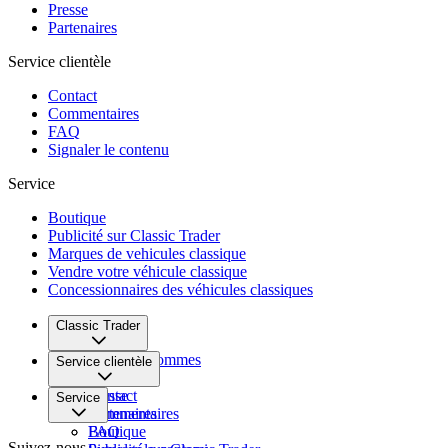
Presse
Partenaires
Service clientèle
Contact
Commentaires
FAQ
Signaler le contenu
Service
Boutique
Publicité sur Classic Trader
Marques de vehicules classique
Vendre votre véhicule classique
Concessionnaires des véhicules classiques
Classic Trader
Qui nous sommes
Service clientèle
Carrière
Presse
Contact
Service
Partenaires
Commentaires
FAQ
Boutique
Suivez-nous