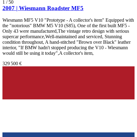
1
/
50
2007 | Wiesmann Roadster MF5
Wiesmann MF5 V10 "Prototype - A collector's item" Equipped with
the "notorious" BMW M5 V10 (S85), One of the first built MF5 -
Only 43 were manufactured,The vintage retro design with serious
supercar performance,Well-maintained and serviced, Stunning
condition throughout, A hand-stitched "Brown over Black" leather
interior, "If BMW hadn't stopped producing the V10 - Wiesmann
would still be using it today",A collector's item,
329 500 €