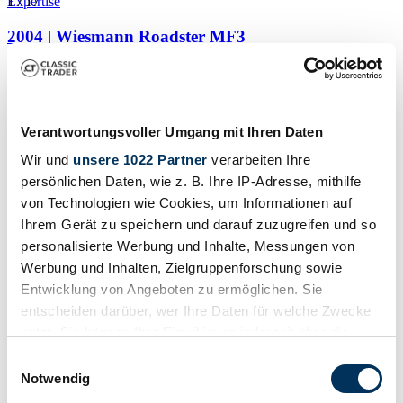
1
Expertise
/
17
2004 | Wiesmann Roadster MF3
3. Hand
138 500 €
Verantwortungsvoller Umgang mit Ihren Daten
Wir und
unsere 1022 Partner
verarbeiten Ihre
persönlichen Daten, wie z. B. Ihre IP-Adresse, mithilfe
von Technologien wie Cookies, um Informationen auf
Ihrem Gerät zu speichern und darauf zuzugreifen und so
personalisierte Werbung und Inhalte, Messungen von
Werbung und Inhalten, Zielgruppenforschung sowie
Entwicklung von Angeboten zu ermöglichen. Sie
entscheiden darüber, wer Ihre Daten für welche Zwecke
nutzt. Sie können Ihre Einwilligung jederzeit über die
Cookie-Erklärung oder durch Klicken auf das Privacy
Einwilligungsauswahl
Trigger Symbol ändern oder widerrufen
Notwendig