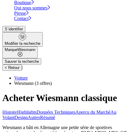
Boutique
Qui nous sommes
Presse
Contact
S´identifier
Modifier la recherche
Marque
Wiesmann
Sauver la recherche
|
< Retour
Voiture
Wiesmann
(3 offres)
Acheter Wiesmann classique
Histoire
Highlights
Données Techniques
Aperçu du Marché
Au
Volant
Design
Autres
Résumé
Wiesmann a bâti en Allemagne une petite série de sportives