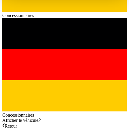
haben oder die sie im Rahmen Ihrer Nutzung der Dienste
gesammelt haben.
Datenschutzerklärung
Concessionnaires
Concessionnaires
Afficher le véhicule
Retour