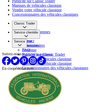
Publicité sur Classic Trader
Marques de vehicules classique
Vendre votre véhicule classique
Concessionnaires des véhicules classiques
Classic Trader
Qui nous sommes
Service clientèle
Carrière
Presse
Contact
Service
Partenaires
Commentaires
FAQ
Boutique
Suivez-nous
Signaler le contenu
Publicité sur Classic Trader
Marques de vehicules classique
Vendre votre véhicule classique
Concessionnaires des véhicules classiques
En coopération avec