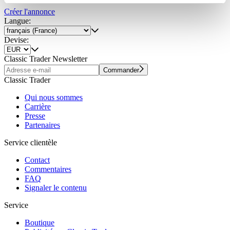
Partner führen diese Informationen möglicherweise mit
Créer l'annonce
weiteren Daten zusammen, die Sie ihnen bereitgestellt
Langue:
haben oder die sie im Rahmen Ihrer Nutzung der Dienste
Devise:
gesammelt haben.
Datenschutzerklärung
Classic Trader Newsletter
Commander
Classic Trader
Qui nous sommes
Carrière
Presse
Partenaires
Service clientèle
Contact
Commentaires
FAQ
Signaler le contenu
Service
Boutique