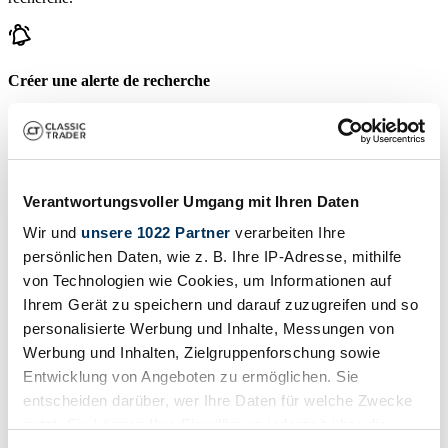
Créer une alerte de recherche
Soyez averti dès qu'une annonce correspondant à vos filtres de
recherche est publiée.
Créer une alerte de recherche
Verantwortungsvoller Umgang mit Ihren Daten
Wir und
unsere 1022 Partner
verarbeiten Ihre
Créer l'annonce
persönlichen Daten, wie z. B. Ihre IP-Adresse, mithilfe
von Technologien wie Cookies, um Informationen auf
Avez-vous un RMW que vous voulez vendre? Alors, créez une
annonce maintenant.
Ihrem Gerät zu speichern und darauf zuzugreifen und so
personalisierte Werbung und Inhalte, Messungen von
Créer l'annonce
Werbung und Inhalten, Zielgruppenforschung sowie
Enchères se terminant bientôt
Entwicklung von Angeboten zu ermöglichen. Sie
entscheiden darüber, wer Ihre Daten für welche Zwecke
Voir toutes les enchères
nutzt. Sie können Ihre Einwilligung jederzeit über die
Vente aux enchères
V