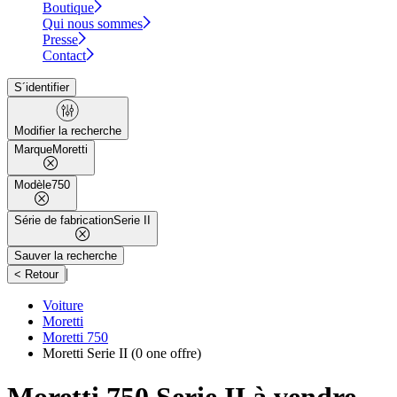
Boutique
Qui nous sommes
Presse
Contact
S´identifier
Modifier la recherche
Marque
Moretti
Modèle
750
Série de fabrication
Serie II
Sauver la recherche
|
< Retour
Voiture
Moretti
Moretti 750
Moretti Serie II
(0 one offre)
Moretti 750 Serie II à vendre