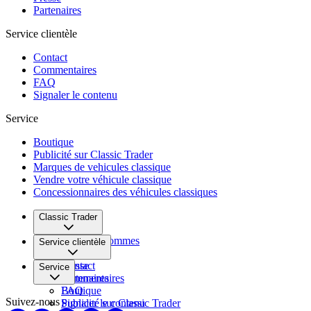
Partenaires
Service clientèle
Contact
Commentaires
FAQ
Signaler le contenu
Service
Boutique
Publicité sur Classic Trader
Marques de vehicules classique
Vendre votre véhicule classique
Concessionnaires des véhicules classiques
Classic Trader
Qui nous sommes
Service clientèle
Carrière
Presse
Contact
Service
Partenaires
Commentaires
FAQ
Boutique
Suivez-nous
Signaler le contenu
Publicité sur Classic Trader