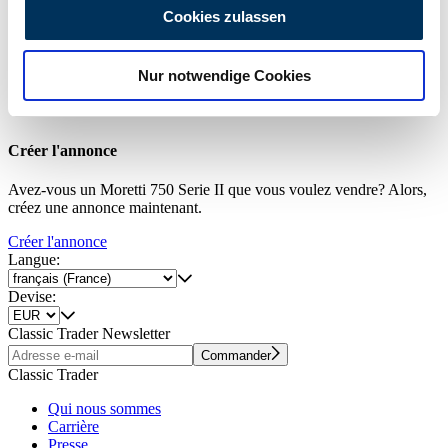
personalisieren, Funktionen für soziale Medien anbieten
Cookies zulassen
Soyez averti dès qu'une annonce correspondant à vos filtres de
zu können und die Zugriffe auf unsere Website zu
recherche est publiée.
analysieren. Außerdem geben wir Informationen zu Ihrer
Nur notwendige Cookies
Verwendung unserer Website an unsere Partner für
Créer une alerte de recherche
soziale Medien, Werbung und Analysen weiter. Unsere
Partner führen diese Informationen möglicherweise mit
weiteren Daten zusammen, die Sie ihnen bereitgestellt
Créer l'annonce
haben oder die sie im Rahmen Ihrer Nutzung der Dienste
Avez-vous un Moretti 750 Serie II que vous voulez vendre? Alors,
gesammelt haben.
Datenschutzerklärung
créez une annonce maintenant.
Créer l'annonce
Langue:
Devise:
Classic Trader Newsletter
Commander
Classic Trader
Qui nous sommes
Carrière
Presse