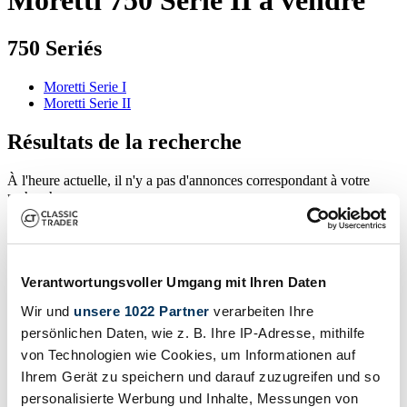
750 Seriés
Moretti Serie I
Moretti Serie II
Résultats de la recherche
À l'heure actuelle, il n'y a pas d'annonces correspondant à votre
recherche.
Créer une alerte de recherche
Verantwortungsvoller Umgang mit Ihren Daten
Soyez averti dès qu'une annonce correspondant à vos filtres de
Wir und
unsere 1022 Partner
verarbeiten Ihre
recherche est publiée.
persönlichen Daten, wie z. B. Ihre IP-Adresse, mithilfe
von Technologien wie Cookies, um Informationen auf
Créer une alerte de recherche
Ihrem Gerät zu speichern und darauf zuzugreifen und so
personalisierte Werbung und Inhalte, Messungen von