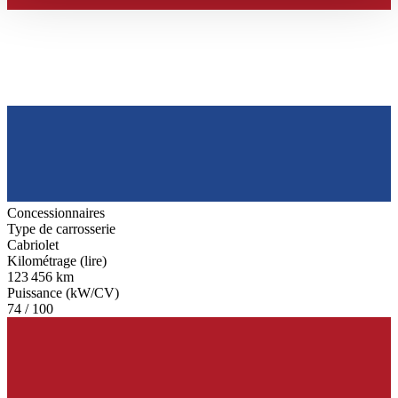
haben oder die sie im Rahmen Ihrer Nutzung der Dienste
gesammelt haben.
Datenschutzerklärung
Concessionnaires
Type de carrosserie
Cabriolet
Kilométrage (lire)
123 456 km
Puissance (kW/CV)
74 / 100