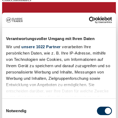
Verantwortungsvoller Umgang mit Ihren Daten
Wir und
unsere 1022 Partner
verarbeiten Ihre
persönlichen Daten, wie z. B. Ihre IP-Adresse, mithilfe
von Technologien wie Cookies, um Informationen auf
Ihrem Gerät zu speichern und darauf zuzugreifen und so
personalisierte Werbung und Inhalte, Messungen von
Werbung und Inhalten, Zielgruppenforschung sowie
Entwicklung von Angeboten zu ermöglichen. Sie
Concessionnaires
entscheiden darüber, wer Ihre Daten für welche Zwecke
Cette annonce a expiré
nutzt. Sie können Ihre Einwilligung jederzeit über die
Cookie-Erklärung oder durch Klicken auf das Privacy
Einwilligungsauswahl
Trigger Symbol ändern oder widerrufen
Notwendig