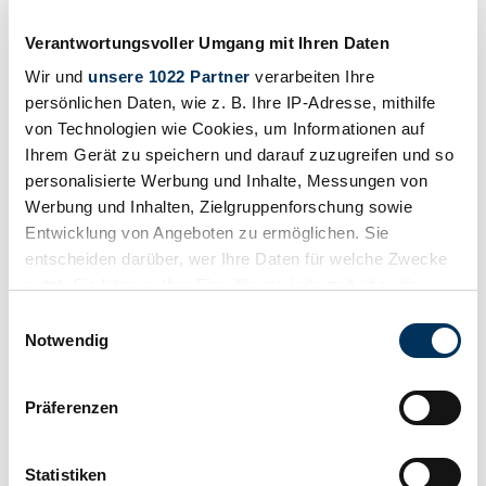
Concessionnaires
Verantwortungsvoller Umgang mit Ihren Daten
Wir und
unsere 1022 Partner
verarbeiten Ihre
persönlichen Daten, wie z. B. Ihre IP-Adresse, mithilfe
von Technologien wie Cookies, um Informationen auf
Ihrem Gerät zu speichern und darauf zuzugreifen und so
personalisierte Werbung und Inhalte, Messungen von
Werbung und Inhalten, Zielgruppenforschung sowie
Entwicklung von Angeboten zu ermöglichen. Sie
entscheiden darüber, wer Ihre Daten für welche Zwecke
nutzt. Sie können Ihre Einwilligung jederzeit über die
Cookie-Erklärung oder durch Klicken auf das Privacy
Einwilligungsauswahl
Trigger Symbol ändern oder widerrufen
Notwendig
Wenn Sie es erlauben, würden wir auch gerne:
Präferenzen
Concessionnaires
Informationen über Ihre geografische Lage
Cette annonce a expiré
erfassen, welche bis auf einige Meter genau sein
können
Statistiken