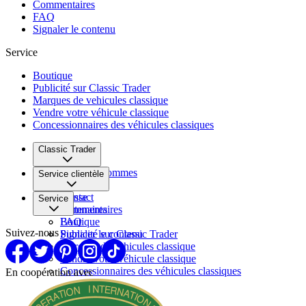
Commentaires
FAQ
Signaler le contenu
Service
Boutique
Publicité sur Classic Trader
Marques de vehicules classique
Vendre votre véhicule classique
Concessionnaires des véhicules classiques
Classic Trader
Qui nous sommes
Service clientèle
Carrière
Presse
Contact
Service
Partenaires
Commentaires
FAQ
Boutique
Suivez-nous
Signaler le contenu
Publicité sur Classic Trader
Marques de vehicules classique
Vendre votre véhicule classique
Concessionnaires des véhicules classiques
En coopération avec