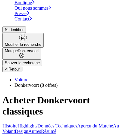
Boutique
Qui nous sommes
Presse
Contact
S´identifier
Modifier la recherche
Marque
Donkervoort
Sauver la recherche
|
< Retour
Voiture
Donkervoort
(8 offres)
Acheter Donkervoort
classiques
Histoire
Highlights
Données Techniques
Aperçu du Marché
Au
Volant
Design
Autres
Résumé