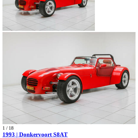
1
/
18
1993 | Donkervoort S8AT