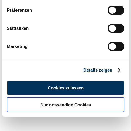
Wenn Sie es erlauben, würden wir auch gerne:
Präferenzen
Informationen über Ihre geografische Lage
erfassen, welche bis auf einige Meter genau sein
können
Statistiken
Ihr Gerät durch aktives Scannen nach
bestimmten Merkmalen (Fingerprinting) identifizieren
Marketing
Erfahren Sie mehr darüber, wie Ihre persönlichen Daten
verarbeitet werden, und legen Sie Ihre Präferenzen im
Abschnitt Einzelheiten
fest.
Details zeigen
Concessionnaires
Wir verwenden Cookies, um Inhalte und Anzeigen zu
personalisieren, Funktionen für soziale Medien anbieten
Cookies zulassen
zu können und die Zugriffe auf unsere Website zu
analysieren. Außerdem geben wir Informationen zu Ihrer
Nur notwendige Cookies
Verwendung unserer Website an unsere Partner für
soziale Medien, Werbung und Analysen weiter. Unsere
Partner führen diese Informationen möglicherweise mit
weiteren Daten zusammen, die Sie ihnen bereitgestellt