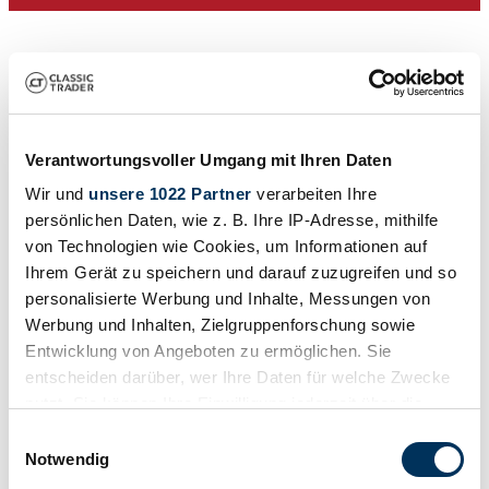
Verantwortungsvoller Umgang mit Ihren Daten
Wir und
unsere 1022 Partner
verarbeiten Ihre
persönlichen Daten, wie z. B. Ihre IP-Adresse, mithilfe
von Technologien wie Cookies, um Informationen auf
Concessionnaires
Ihrem Gerät zu speichern und darauf zuzugreifen und so
Type de carrosserie
personalisierte Werbung und Inhalte, Messungen von
Cabriolet (Roadster)
Kilométrage (lire)
Werbung und Inhalten, Zielgruppenforschung sowie
11 545 km
Entwicklung von Angeboten zu ermöglichen. Sie
Puissance (kW/CV)
entscheiden darüber, wer Ihre Daten für welche Zwecke
81 / 110
nutzt. Sie können Ihre Einwilligung jederzeit über die
Cookie-Erklärung oder durch Klicken auf das Privacy
Einwilligungsauswahl
Trigger Symbol ändern oder widerrufen
Notwendig