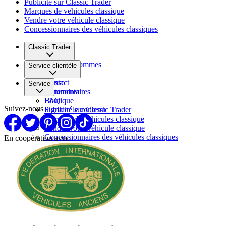
Publicité sur Classic Trader
Marques de vehicules classique
Vendre votre véhicule classique
Concessionnaires des véhicules classiques
Classic Trader
Qui nous sommes
Service clientèle
Carrière
Presse
Contact
Service
Partenaires
Commentaires
FAQ
Boutique
Suivez-nous
Signaler le contenu
Publicité sur Classic Trader
Marques de vehicules classique
Vendre votre véhicule classique
Concessionnaires des véhicules classiques
En coopération avec