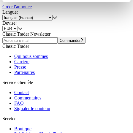
Partner führen diese Informationen möglicherweise mit
Créer l'annonce
weiteren Daten zusammen, die Sie ihnen bereitgestellt
Langue:
haben oder die sie im Rahmen Ihrer Nutzung der Dienste
Devise:
gesammelt haben.
Datenschutzerklärung
Classic Trader Newsletter
Commander
Classic Trader
Qui nous sommes
Carrière
Presse
Partenaires
Service clientèle
Contact
Commentaires
FAQ
Signaler le contenu
Service
Boutique