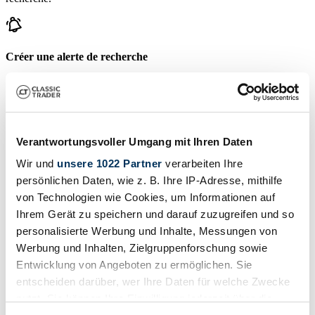
Créer une alerte de recherche
Soyez averti dès qu'une annonce correspondant à vos filtres de
recherche est publiée.
Créer une alerte de recherche
Verantwortungsvoller Umgang mit Ihren Daten
Wir und
unsere 1022 Partner
verarbeiten Ihre
Créer l'annonce
persönlichen Daten, wie z. B. Ihre IP-Adresse, mithilfe
von Technologien wie Cookies, um Informationen auf
Avez-vous un Condor BMW que vous voulez vendre? Alors, créez
une annonce maintenant.
Ihrem Gerät zu speichern und darauf zuzugreifen und so
personalisierte Werbung und Inhalte, Messungen von
Créer l'annonce
Werbung und Inhalten, Zielgruppenforschung sowie
Enchères se terminant bientôt
Entwicklung von Angeboten zu ermöglichen. Sie
entscheiden darüber, wer Ihre Daten für welche Zwecke
Voir toutes les enchères
nutzt. Sie können Ihre Einwilligung jederzeit über die
Vente aux enchères
V