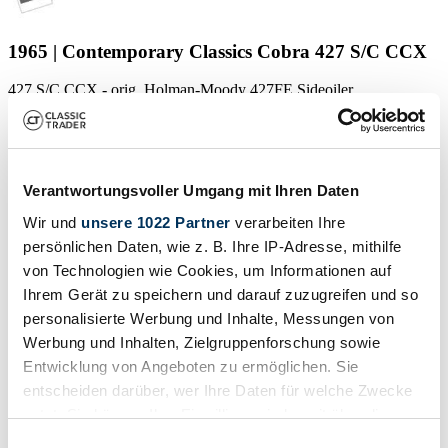
1965 | Contemporary Classics Cobra 427 S/C CCX
427 S/C CCX - orig. Holman-Moody 427FE Sideoiler
79 900 €
il y a 11 ans
Verantwortungsvoller Umgang mit Ihren Daten
Wir und
unsere 1022 Partner
verarbeiten Ihre
persönlichen Daten, wie z. B. Ihre IP-Adresse, mithilfe
von Technologien wie Cookies, um Informationen auf
Ihrem Gerät zu speichern und darauf zuzugreifen und so
personalisierte Werbung und Inhalte, Messungen von
Werbung und Inhalten, Zielgruppenforschung sowie
Entwicklung von Angeboten zu ermöglichen. Sie
entscheiden darüber, wer Ihre Daten für welche Zwecke
nutzt. Sie können Ihre Einwilligung jederzeit über die
Cookie-Erklärung oder durch Klicken auf das Privacy
Einwilligungsauswahl