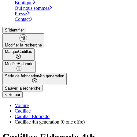
Boutique
Qui nous sommes
Presse
Contact
S´identifier
Modifier la recherche
Marque
Cadillac
Modèle
Eldorado
Série de fabrication
4th generation
Sauver la recherche
|
< Retour
Voiture
Cadillac
Cadillac Eldorado
Cadillac 4th generation
(0 one offre)
Cadillac Eldorado 4th