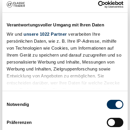
Cadillac Series 353
Cadillac Series 60
Cadillac Series 62
Cadillac Series 75
Cadillac STS
Verantwortungsvoller Umgang mit Ihren Daten
Cadillac V-16
Cadillac V16
Wir und
unsere 1022 Partner
verarbeiten Ihre
persönlichen Daten, wie z. B. Ihre IP-Adresse, mithilfe
Résultats de la recherche
von Technologien wie Cookies, um Informationen auf
Ihrem Gerät zu speichern und darauf zuzugreifen und so
À l'heure actuelle, il n'y a pas d'annonces correspondant à votre
personalisierte Werbung und Inhalte, Messungen von
recherche.
Werbung und Inhalten, Zielgruppenforschung sowie
Entwicklung von Angeboten zu ermöglichen. Sie
entscheiden darüber, wer Ihre Daten für welche Zwecke
Créer une alerte de recherche
nutzt. Sie können Ihre Einwilligung jederzeit über die
Cookie-Erklärung oder durch Klicken auf das Privacy
Soyez averti dès qu'une annonce correspondant à vos filtres de
Einwilligungsauswahl
recherche est publiée.
Trigger Symbol ändern oder widerrufen
Notwendig
Créer une alerte de recherche
Wenn Sie es erlauben, würden wir auch gerne:
Präferenzen
Informationen über Ihre geografische Lage