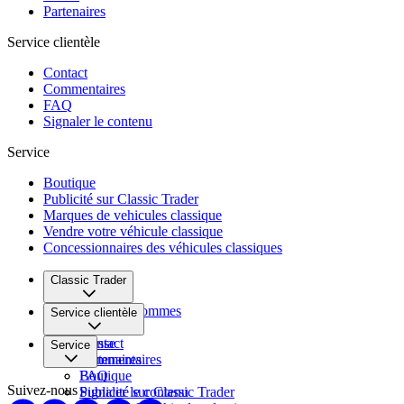
Partenaires
Service clientèle
Contact
Commentaires
FAQ
Signaler le contenu
Service
Boutique
Publicité sur Classic Trader
Marques de vehicules classique
Vendre votre véhicule classique
Concessionnaires des véhicules classiques
Classic Trader
Qui nous sommes
Service clientèle
Carrière
Presse
Contact
Service
Partenaires
Commentaires
FAQ
Boutique
Suivez-nous
Signaler le contenu
Publicité sur Classic Trader