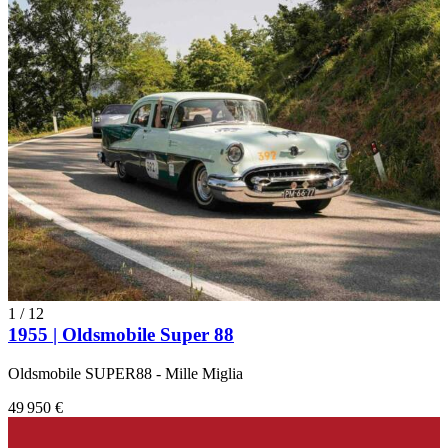
1
/
12
1955 | Oldsmobile Super 88
Oldsmobile SUPER88 - Mille Miglia
49 950 €