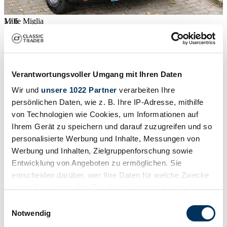
1
Mille Miglia
/
6
1952 | Jaguar XK 120 OTS
Chassis No. 672037 early European version.
Verantwortungsvoller Umgang mit Ihren Daten
90 000 €
Wir und
unsere 1022 Partner
verarbeiten Ihre
persönlichen Daten, wie z. B. Ihre IP-Adresse, mithilfe
von Technologien wie Cookies, um Informationen auf
Ihrem Gerät zu speichern und darauf zuzugreifen und so
personalisierte Werbung und Inhalte, Messungen von
Werbung und Inhalten, Zielgruppenforschung sowie
Entwicklung von Angeboten zu ermöglichen. Sie
entscheiden darüber, wer Ihre Daten für welche Zwecke
nutzt. Sie können Ihre Einwilligung jederzeit über die
Cookie-Erklärung oder durch Klicken auf das Privacy
Einwilligungsauswahl
Trigger Symbol ändern oder widerrufen
Notwendig