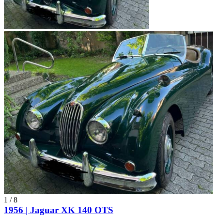
1
/
8
1956 | Jaguar XK 140 OTS