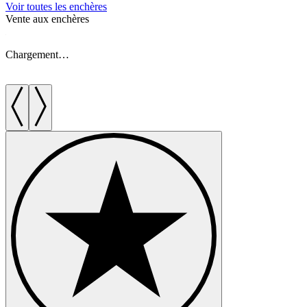
Voir toutes les enchères
Vente aux enchères
V
Chargement…