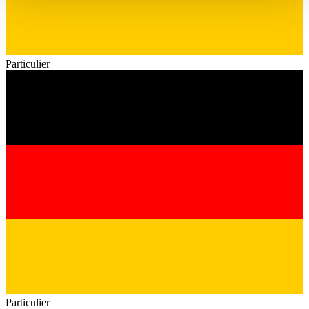
haben oder die sie im Rahmen Ihrer Nutzung der Dienste
gesammelt haben.
Datenschutzerklärung
Particulier
Particulier