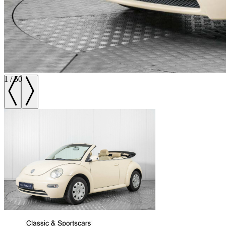
1
/
50