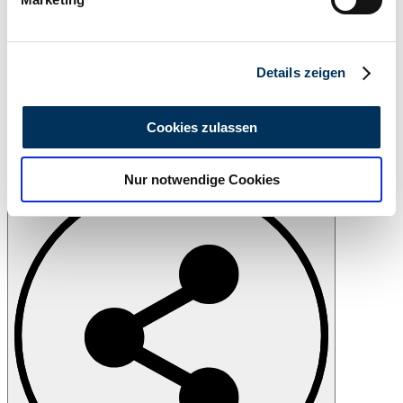
Erfahren Sie mehr darüber, wie Ihre persönlichen Daten
verarbeitet werden, und legen Sie Ihre Präferenzen im
Abschnitt Einzelheiten
fest.
Details zeigen
Wir verwenden Cookies, um Inhalte und Anzeigen zu
personalisieren, Funktionen für soziale Medien anbieten
Cookies zulassen
zu können und die Zugriffe auf unsere Website zu
analysieren. Außerdem geben wir Informationen zu Ihrer
Imprimer
Nur notwendige Cookies
Verwendung unserer Website an unsere Partner für
soziale Medien, Werbung und Analysen weiter. Unsere
Partner führen diese Informationen möglicherweise mit
weiteren Daten zusammen, die Sie ihnen bereitgestellt
haben oder die sie im Rahmen Ihrer Nutzung der Dienste
gesammelt haben.
Datenschutzerklärung