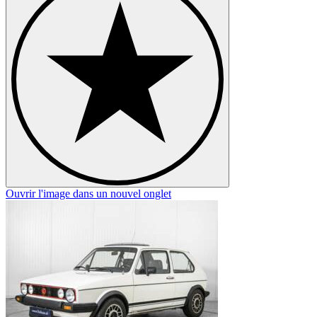
Ouvrir l'image dans un nouvel onglet
O