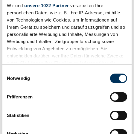
Wir und
unsere 1022 Partner
verarbeiten Ihre
persönlichen Daten, wie z. B. Ihre IP-Adresse, mithilfe
von Technologien wie Cookies, um Informationen auf
Ihrem Gerät zu speichern und darauf zuzugreifen und so
personalisierte Werbung und Inhalte, Messungen von
Werbung und Inhalten, Zielgruppenforschung sowie
Entwicklung von Angeboten zu ermöglichen. Sie
entscheiden darüber, wer Ihre Daten für welche Zwecke
nutzt. Sie können Ihre Einwilligung jederzeit über die
Cookie-Erklärung oder durch Klicken auf das Privacy
Einwilligungsauswahl
Trigger Symbol ändern oder widerrufen
Retenir
Notwendig
Wenn Sie es erlauben, würden wir auch gerne:
Präferenzen
Informationen über Ihre geografische Lage
erfassen, welche bis auf einige Meter genau sein
können
Statistiken
Ihr Gerät durch aktives Scannen nach
bestimmten Merkmalen (Fingerprinting) identifizieren
Marketing