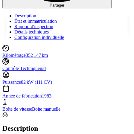
Partager
Description
État et immatriculation
Rapport d'inspection
Détails techniques
Configuration individuelle
Kilométrage
352 147 km
Contrôle Technique
n/d
Puissance
82 kW (111 CV)
Année de fabrication
1983
Boîte de vitesse
Boîte manuelle
Description