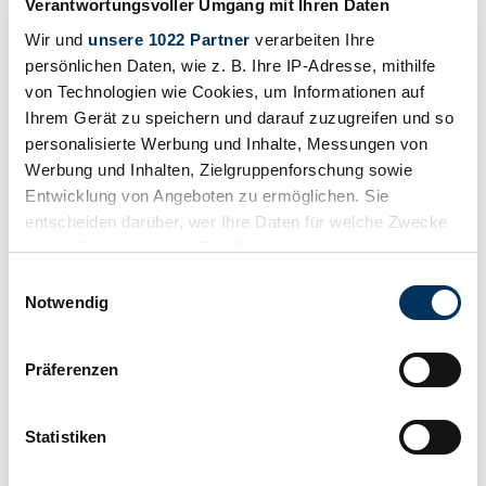
Verantwortungsvoller Umgang mit Ihren Daten
Wir und
unsere 1022 Partner
verarbeiten Ihre
persönlichen Daten, wie z. B. Ihre IP-Adresse, mithilfe
von Technologien wie Cookies, um Informationen auf
Ihrem Gerät zu speichern und darauf zuzugreifen und so
personalisierte Werbung und Inhalte, Messungen von
Werbung und Inhalten, Zielgruppenforschung sowie
Entwicklung von Angeboten zu ermöglichen. Sie
entscheiden darüber, wer Ihre Daten für welche Zwecke
nutzt. Sie können Ihre Einwilligung jederzeit über die
Cookie-Erklärung oder durch Klicken auf das Privacy
Einwilligungsauswahl
Trigger Symbol ändern oder widerrufen
Notwendig
Retenir
Wenn Sie es erlauben, würden wir auch gerne:
Präferenzen
Informationen über Ihre geografische Lage
erfassen, welche bis auf einige Meter genau sein
können
Statistiken
Ihr Gerät durch aktives Scannen nach
bestimmten Merkmalen (Fingerprinting) identifizieren