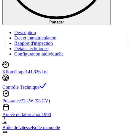
Partager
Description
État et immatriculation
Rapport d'inspection
Détails techniques
Configuration individuelle
Kilométrage
141 826 km
Contrôle Technique
Puissance
72 kW (98 CV)
Année de fabrication
1990
Boîte de vitesse
Boîte manuelle