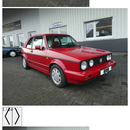
1
/
24