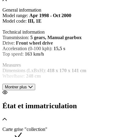
General information
Model range:
Apr 1998 - Oct 2000
Model code:
III, 1E
Technical information
Transmission:
5 gears, Manual gearbox
Drive:
Front wheel drive
Acceleration (0-100 kph):
15,5 s
Top speed:
163 km/h
Measures
Dimensions (LxBxH):
418 x 170 x 141 cm
Wheelbase:
248 cm
Weights
Montrer plus
Empty weight:
1.115 kg
Carrying capacity:
485 kg
GVW:
1.600 kg
État et immatriculation
Max. towing weight:
1.200 kg
(unbraked 500 kg)
Interior
Number of seats:
4
Carte grise "collection"
Environment