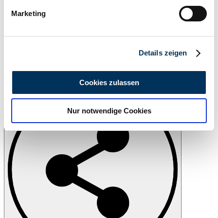
bestimmten Merkmalen (Fingerprinting) identifizieren
Marketing
Erfahren Sie mehr darüber, wie Ihre persönlichen Daten
verarbeitet werden, und legen Sie Ihre Präferenzen im
Abschnitt Einzelheiten
fest.
Details zeigen
Wir verwenden Cookies, um Inhalte und Anzeigen zu
personalisieren, Funktionen für soziale Medien anbieten
Imprimer
Cookies zulassen
zu können und die Zugriffe auf unsere Website zu
analysieren. Außerdem geben wir Informationen zu Ihrer
Nur notwendige Cookies
Verwendung unserer Website an unsere Partner für
soziale Medien, Werbung und Analysen weiter. Unsere
Partner führen diese Informationen möglicherweise mit
weiteren Daten zusammen, die Sie ihnen bereitgestellt
haben oder die sie im Rahmen Ihrer Nutzung der Dienste
gesammelt haben.
Datenschutzerklärung