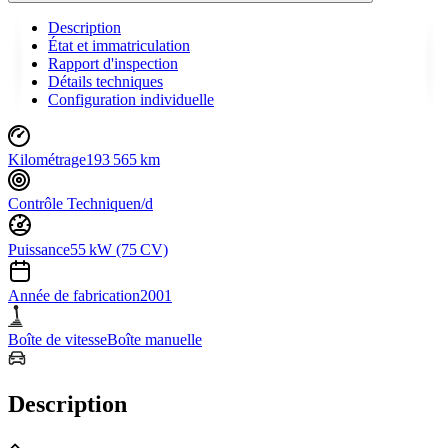
Description
État et immatriculation
Rapport d'inspection
Détails techniques
Configuration individuelle
Kilométrage
193 565 km
Contrôle Technique
n/d
Puissance
55 kW (75 CV)
Année de fabrication
2001
Boîte de vitesse
Boîte manuelle
Description