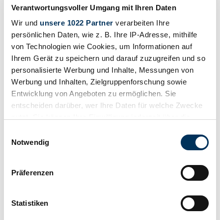
Verantwortungsvoller Umgang mit Ihren Daten
Wir und
unsere 1022 Partner
verarbeiten Ihre
persönlichen Daten, wie z. B. Ihre IP-Adresse, mithilfe
von Technologien wie Cookies, um Informationen auf
Ihrem Gerät zu speichern und darauf zuzugreifen und so
personalisierte Werbung und Inhalte, Messungen von
Werbung und Inhalten, Zielgruppenforschung sowie
Entwicklung von Angeboten zu ermöglichen. Sie
entscheiden darüber, wer Ihre Daten für welche Zwecke
Retenir
nutzt. Sie können Ihre Einwilligung jederzeit über die
Cookie-Erklärung oder durch Klicken auf das Privacy
Einwilligungsauswahl
Trigger Symbol ändern oder widerrufen
Notwendig
Wenn Sie es erlauben, würden wir auch gerne:
Präferenzen
Informationen über Ihre geografische Lage
erfassen, welche bis auf einige Meter genau sein
können
Statistiken
Ihr Gerät durch aktives Scannen nach